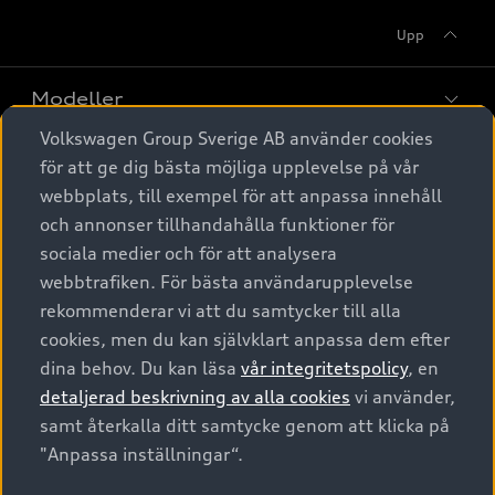
Upp
Modeller
Volkswagen Group Sverige AB använder cookies
Köpa
för att ge dig bästa möjliga upplevelse på vår
Alla modeller
webbplats, till exempel för att anpassa innehåll
Elbilar
Äga
och annonser tillhandahålla funktioner för
Privaterbjudanden
Laddhybrider
sociala medier och för att analysera
Privatleasing
webbtrafiken. För bästa användarupplevelse
Tjänstebil
A6 modellerna
Service & tillbehör
rekommenderar vi att du samtycker till alla
Nya bilar i lager
SUV
Audi digital services
cookies, men du kan självklart anpassa dem efter
Om Audi Sverige
Begagnade bilar i lager
Tjänstebil
dina behov. Du kan läsa
vår integritetspolicy
, en
Avant
Originaltillbehör - köp online
Audi approved :plus - så gott som nya
detaljerad beskrivning av alla cookies
vi använder,
Business lease online
Sportback
Garantier
Kontakta oss
samt återkalla ditt samtycke genom att klicka på
Finansiering
Företagsleasing
Audi Sport
"Anpassa inställningar“.
Försäkring
Boka Service online
Audi exclusive
Digitala manualer för din Audi