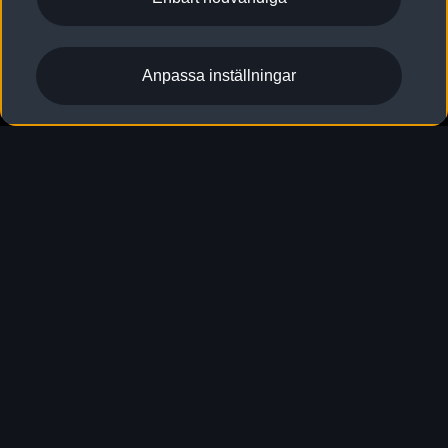
Anpassa inställningar
Audi grandsphere 
concept
Framtidens flaggskepp
Audi grandsphere concept¹ är en fingervisning om
framtidens premiummobilitet kan komma att se ut.
Eldriven, självkörande och intuitiv. Dessutom ett stort
utrymme interiört för en komfortabel upplevelse.