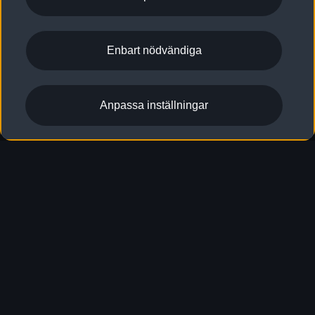
Enbart nödvändiga
Anpassa inställningar
A6 allroad e-hybrid
quattro
Aktuella erbjudanden
Designa & beställ