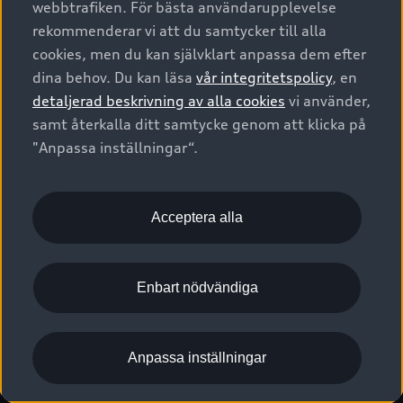
webbtrafiken. För bästa användarupplevelse
Kontakta oss
Garantier
Sportback
Företagsleasing
rekommenderar vi att du samtycker till alla
Finansiering
Boka Service online
Försäkring
cookies, men du kan självklart anpassa dem efter
Audi Sport
Audi exclusive
dina behov. Du kan läsa
vår integritetspolicy
, en
Audi Återförsäljare/-serviceverkstad
Digitala manualer för din Audi
© 2026 AUDI SVERIGE. All Rights Reserved.
detaljerad beskrivning av alla cookies
vi använder,
Provkörning
myAudi
Audi Collection – livsstilsartiklar
samt återkalla ditt samtycke genom att klicka på
Utgivare
Juridiskt
Juridiskt Audi AG
"Anpassa inställningar“.
Pressmeddelanden
Juridiskt Audi Digital Giveaway
Vanliga frågor
Tillgänglighetsredogörelse
Cookies
Nyhetsbrev
2G/3G nätet stängs ned - Hur påverkas min bil av detta?
Anpassa inställningar för cookies
Acceptera alla
Vårt hållbarhetsarbete
Visselblåsarkanaler
Lediga tjänster huvudkontor
Enbart nödvändiga
Lediga tjänster hos Audi Återförsäljare
Kommentar till mediauppgifter om dataläcka
Anpassa inställningar