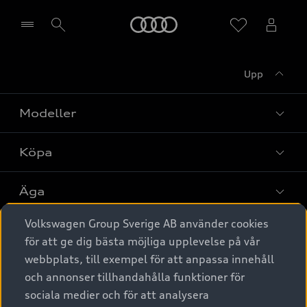
Meny
Upp
Välj återförsäljare
Modeller
Köpa
Alla modeller
Elbilar
Äga
Privaterbjudanden
Laddhybrider
Volkswagen Group Sverige AB använder cookies
Privatleasing
Tjänstebil
Service & tillbehör
A6 modellerna
för att ge dig bästa möjliga upplevelse på vår
Nya bilar i lager
webbplats, till exempel för att anpassa innehåll
Audi digital services
SUV
Om Audi Sverige
Tjänstebil
och annonser tillhandahålla funktioner för
Begagnade bilar i lager
Originaltillbehör - köp online
sociala medier och för att analysera
Avant
Business lease online
Audi approved :plus - så gott som nya