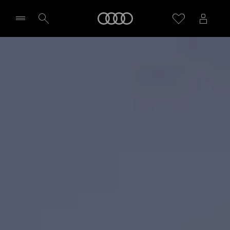
A6 Avant e-hybrid
Meny
Highlights
Aktuella erbjudanden
Välj återförsäljare