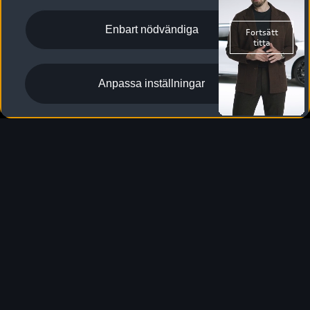
Enbart nödvändiga
Aktuella erbjudanden
Designa & beställ
Anpassa inställningar
Förbrukning, blandad körning
: 2,6–2,1 l/100 km | el: 16,6–15,6
1
kWh/100 km
;
CO₂utsläpp, blandad körning
: 58–47 g/km
1