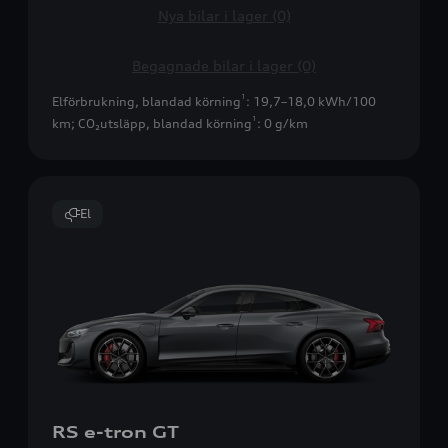
Nya bilar i lager (0)
Begagnade bilar i lager (0)
1
Elförbrukning, blandad körning
: 19,7–18,0 kWh/100
1
km
;
CO₂utsläpp, blandad körning
: 0 g/km
El
RS e-tron GT