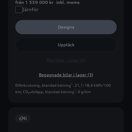
från 1 559 000 kr
inkl. moms
Jämför
Designa
Upptäck
Nya bilar i lager (0)
Begagnade bilar i lager (3)
1
Elförbrukning, blandad körning
: 21,1–18,4 kWh/100
1
km
;
CO₂utsläpp, blandad körning
: 0 g/km
El