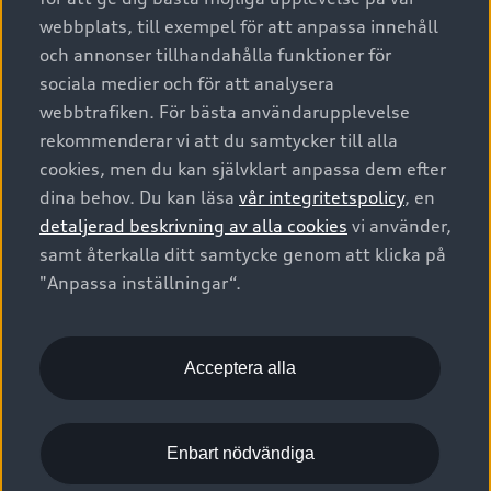
Harmonized Light Vehicles Test Procedure (WLTP). För mer
webbplats, till exempel för att anpassa innehåll
information om WLTP, besök
www.audi.se/wltp
.
och annonser tillhandahålla funktioner för
sociala medier och för att analysera
I fall där förbruknings- och utsläppsvärden anges som ett
webbtrafiken. För bästa användarupplevelse
spann, refererar dessa inte till ett visst individuellt fordon. De
rekommenderar vi att du samtycker till alla
är uteslutande avsedda som ett medel för jämförelse mellan
cookies, men du kan självklart anpassa dem efter
olika bilmodeller. Tillvalsutrustning och tillbehör (till exempel
dina behov. Du kan läsa
vår integritetspolicy
, en
olika däckdimensioner etc.) kan ändra relevanta
detaljerad beskrivning av alla cookies
vi använder,
fordonsparametrar såsom vikt, rullmotstånd och
aerodynamik. Detta kan påverka förbrukningen,
samt återkalla ditt samtycke genom att klicka på
elförbrukning, koldioxidutsläpp, räckvidd och fordonets
"Anpassa inställningar“.
prestanda. Förutom drivmedelseffektiviteten har körsättet och
andra icke-tekniska faktorer betydelse för den faktiska
förbrukningen och mängden koldioxidutsläpp. Koldioxid är en
Acceptera alla
av de växthusgaser som bidrar mest till växthuseffekten.
Angiven räckvidd är ett värde ”upp till” och i enlighet med
Enbart nödvändiga
WLTP-körcykeln. Värdet påverkas av olika faktorer såsom
aktiva energiförbrukare, körförhållanden, utetemperatur och