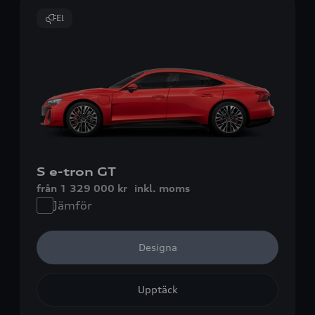
El
S e-tron GT
från 1 329 000 kr
inkl. moms
Jämför
Designa
Upptäck