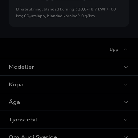
1
Elförbrukning, blandad körning
: 20,8–18,7 kWh/100
1
km
;
CO₂utsläpp, blandad körning
: 0 g/km
Upp
Modeller
Köpa
Alla modeller
Elbilar
Äga
Privaterbjudanden
Laddhybrider
Privatleasing
Tjänstebil
Service & tillbehör
A6 modellerna
Nya bilar i lager
Audi digital services
SUV
Om Audi Sverige