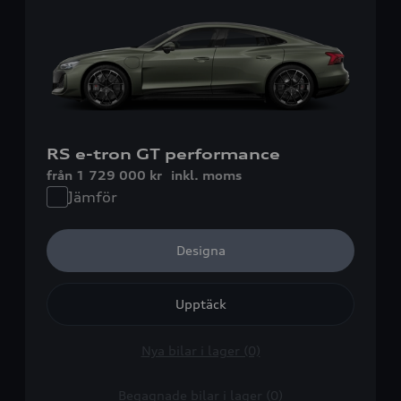
RS e-tron GT performance
från 1 729 000 kr
inkl. moms
Jämför
Designa
Upptäck
Nya bilar i lager (0)
Begagnade bilar i lager (0)