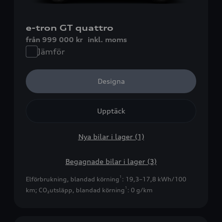
e-tron GT quattro
från 999 000 kr
inkl. moms
Jämför
Designa
Upptäck
Nya bilar i lager (1)
Begagnade bilar i lager (3)
1
Elförbrukning, blandad körning
: 19,3–17,8 kWh/100
1
km
;
CO₂utsläpp, blandad körning
: 0 g/km