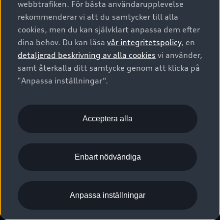
webbtrafiken. För bästa användarupplevelse
Kontakta oss
Garantier
Sportback
Företagsleasing
rekommenderar vi att du samtycker till alla
Finansiering
Boka Service online
Försäkring
cookies, men du kan självklart anpassa dem efter
Audi Sport
Audi exclusive
dina behov. Du kan läsa
vår integritetspolicy
, en
Audi Återförsäljare/-serviceverkstad
Digitala manualer för din Audi
© 2026 AUDI SVERIGE. All Rights Reserved.
detaljerad beskrivning av alla cookies
vi använder,
Provkörning
myAudi
Audi Collection – livsstilsartiklar
samt återkalla ditt samtycke genom att klicka på
Utgivare
Juridiskt
Juridiskt Audi AG
"Anpassa inställningar“.
Pressmeddelanden
Juridiskt Audi Digital Giveaway
Vanliga frågor
Tillgänglighetsredogörelse
Cookies
Nyhetsbrev
2G/3G nätet stängs ned - Hur påverkas min bil av detta?
Anpassa inställningar för cookies
Acceptera alla
Vårt hållbarhetsarbete
Visselblåsarkanaler
Lediga tjänster huvudkontor
Enbart nödvändiga
Lediga tjänster hos Audi Återförsäljare
Kommentar till mediauppgifter om dataläcka
Anpassa inställningar