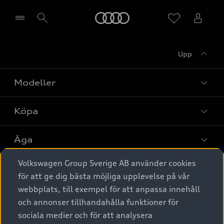
Meny
Upp
Välj återförsäljare
Modeller
Köpa
Alla modeller
Elbilar
Äga
Privaterbjudanden
Laddhybrider
Volkswagen Group Sverige AB använder cookies
Privatleasing
Tjänstebil
Service & tillbehör
A6 modellerna
för att ge dig bästa möjliga upplevelse på vår
Nya bilar i lager
webbplats, till exempel för att anpassa innehåll
Audi digital services
SUV
Om Audi Sverige
Tjänstebil
och annonser tillhandahålla funktioner för
Begagnade bilar i lager
Originaltillbehör - köp online
sociala medier och för att analysera
Avant
Business lease online
Audi approved :plus - så gott som nya