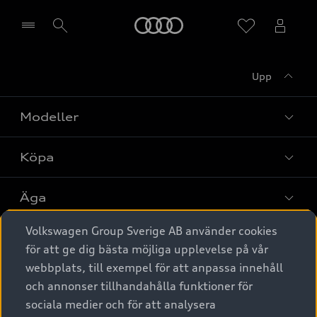
Meny
Upp
Välj återförsäljare
Modeller
Köpa
Alla modeller
Elbilar
Äga
Privaterbjudanden
Laddhybrider
Volkswagen Group Sverige AB använder cookies
Privatleasing
Tjänstebil
Service & tillbehör
A6 modellerna
för att ge dig bästa möjliga upplevelse på vår
Nya bilar i lager
webbplats, till exempel för att anpassa innehåll
Audi digital services
SUV
Om Audi Sverige
Tjänstebil
och annonser tillhandahålla funktioner för
Begagnade bilar i lager
Originaltillbehör - köp online
sociala medier och för att analysera
Avant
Business lease online
Audi approved :plus - så gott som nya