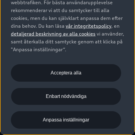
webbtrafiken. För bästa användarupplevelse
Kontakta oss
Garantier
Sportback
Företagsleasing
rekommenderar vi att du samtycker till alla
Finansiering
Boka Service online
Försäkring
cookies, men du kan självklart anpassa dem efter
Audi Sport
Audi exclusive
dina behov. Du kan läsa
vår integritetspolicy
, en
Audi Återförsäljare/-serviceverkstad
Digitala manualer för din Audi
© 2026 AUDI SVERIGE. All Rights Reserved.
detaljerad beskrivning av alla cookies
vi använder,
Provkörning
myAudi
Audi Collection – livsstilsartiklar
samt återkalla ditt samtycke genom att klicka på
Utgivare
Juridiskt
Juridiskt Audi AG
"Anpassa inställningar“.
Pressmeddelanden
Juridiskt Audi Digital Giveaway
Vanliga frågor
Tillgänglighetsredogörelse
Cookies
Nyhetsbrev
2G/3G nätet stängs ned - Hur påverkas min bil av detta?
Anpassa inställningar för cookies
Acceptera alla
Vårt hållbarhetsarbete
Visselblåsarkanaler
Lediga tjänster huvudkontor
Enbart nödvändiga
Lediga tjänster hos Audi Återförsäljare
Kommentar till mediauppgifter om dataläcka
Anpassa inställningar