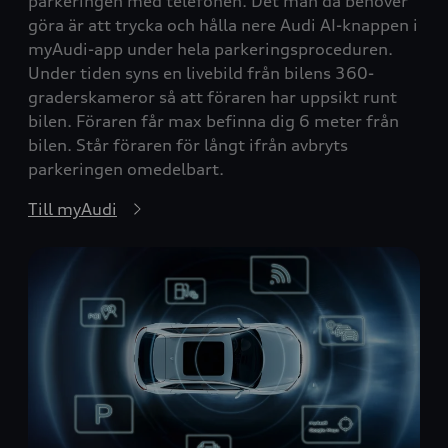
parkeringen med telefonen. Det man då behöver
göra är att trycka och hålla nere Audi AI-knappen i
myAudi-app under hela parkeringsproceduren.
Under tiden syns en livebild från bilens 360-
graderskameror så att föraren har uppsikt runt
bilen. Föraren får max befinna dig 6 meter från
bilen. Står föraren för långt ifrån avbryts
parkeringen omedelbart.
Till myAudi