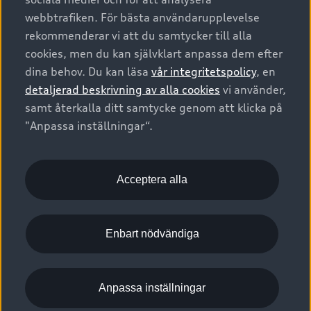
Pressmeddelanden
Juridiskt Audi Digital Giveaway
Vanliga frågor
webbtrafiken. För bästa användarupplevelse
Tillgänglighetsredogörelse
Cookies
Nyhetsbrev
rekommenderar vi att du samtycker till alla
2G/3G nätet stängs ned - Hur påverkas min bil av detta?
Anpassa inställningar för cookies
cookies, men du kan självklart anpassa dem efter
Vårt hållbarhetsarbete
Visselblåsarkanaler
dina behov. Du kan läsa
vår integritetspolicy
, en
detaljerad beskrivning av alla cookies
vi använder,
Lediga tjänster huvudkontor
samt återkalla ditt samtycke genom att klicka på
Lediga tjänster hos Audi Återförsäljare
1
Observera att assistanssystem ger stöd åt föraren under
"Anpassa inställningar“.
körning endast inom respektive systems begränsningar.
Kommentar till mediauppgifter om dataläcka
Ansvaret och den uppmärksamhet som krävs för körningen
ligger alltid hos föraren.
Acceptera alla
Navigationssystemets kör-rekommendationer och visade
vägmärken är ett kompletterande stöd som kan avvika från
Enbart nödvändiga
den verkliga trafiksituationen. Säkerställ att du tagit del av
information om din bils hjälpsystem, dess funktioner och
begränsningar genom att läsa instruktionsboken och sök råd
Anpassa inställningar
vid osäkerhet.