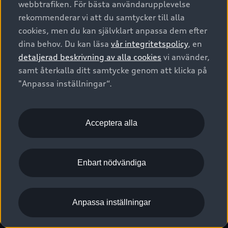
webbtrafiken. För bästa användarupplevelse
Kontakta oss
Garantier
Sportback
Företagsleasing
rekommenderar vi att du samtycker till alla
Finansiering
Boka Service online
Försäkring
cookies, men du kan självklart anpassa dem efter
Audi Sport
Audi exclusive
dina behov. Du kan läsa
vår integritetspolicy
, en
Audi Återförsäljare/-serviceverkstad
Digitala manualer för din Audi
© 2026 AUDI SVERIGE. All Rights Reserved.
detaljerad beskrivning av alla cookies
vi använder,
Provkörning
myAudi
Audi Collection – livsstilsartiklar
samt återkalla ditt samtycke genom att klicka på
Utgivare
Juridiskt
Juridiskt Audi AG
"Anpassa inställningar“.
Pressmeddelanden
Juridiskt Audi Digital Giveaway
Vanliga frågor
Tillgänglighetsredogörelse
Cookies
Nyhetsbrev
2G/3G nätet stängs ned - Hur påverkas min bil av detta?
Anpassa inställningar för cookies
Acceptera alla
Vårt hållbarhetsarbete
Visselblåsarkanaler
Lediga tjänster huvudkontor
Enbart nödvändiga
Lediga tjänster hos Audi Återförsäljare
Kommentar till mediauppgifter om dataläcka
Anpassa inställningar