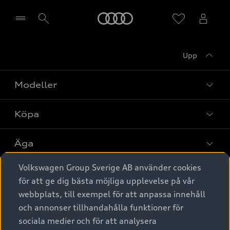
Meny
Upp
Välj återförsäljare
Modeller
Köpa
Alla modeller
Elbilar
Äga
Privaterbjudanden
Laddhybrider
Volkswagen Group Sverige AB använder cookies
Privatleasing
Tjänstebil
Service & tillbehör
A6 modellerna
för att ge dig bästa möjliga upplevelse på vår
Nya bilar i lager
webbplats, till exempel för att anpassa innehåll
Audi digital services
SUV
Om Audi Sverige
Tjänstebil
och annonser tillhandahålla funktioner för
Begagnade bilar i lager
Originaltillbehör - köp online
sociala medier och för att analysera
Avant
Business lease online
Audi approved :plus - så gott som nya