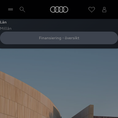
Meny
Lån
Millån
Välj återförsäljare
Finansiering - översikt