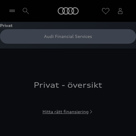
Meny
Privat
Audi Financial Services
Välj återförsäljare
Privat - översikt
Hitta rätt finansiering