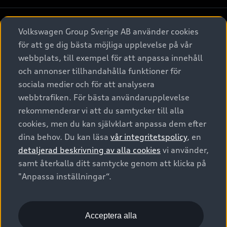
Köpa
Alla modeller
Volkswagen Group Sverige AB använder cookies
för att ge dig bästa möjliga upplevelse på vår
Elbilar
Äga
Privaterbjudanden
webbplats, till exempel för att anpassa innehåll
Laddhybrider
och annonser tillhandahålla funktioner för
Privatleasing
Tjänstebil
sociala medier och för att analysera
Service & tillbehör
A6 modellerna
Nya bilar i lager
webbtrafiken. För bästa användarupplevelse
Audi digital services
SUV
Om Audi Sverige
rekommenderar vi att du samtycker till alla
Tjänstebil
Begagnade bilar i lager
cookies, men du kan självklart anpassa dem efter
Originaltillbehör - köp online
Avant
Business lease online
Audi approved :plus - så gott som nya
dina behov. Du kan läsa
vår integritetspolicy
, en
Kontakta oss
Garantier
Sportback
detaljerad beskrivning av alla cookies
vi använder,
Företagsleasing
Finansiering
Boka Service online
samt återkalla ditt samtycke genom att klicka på
Försäkring
Audi Sport
"Anpassa inställningar“.
Audi exclusive
Audi Återförsäljare/-serviceverkstad
Digitala manualer för din Audi
© 2026 AUDI SVERIGE. All Rights Reserved.
Provkörning
myAudi
Audi Collection – livsstilsartiklar
Utgivare
Juridiskt
Juridiskt Audi AG
Acceptera alla
Pressmeddelanden
Juridiskt Audi Digital Giveaway
Vanliga frågor