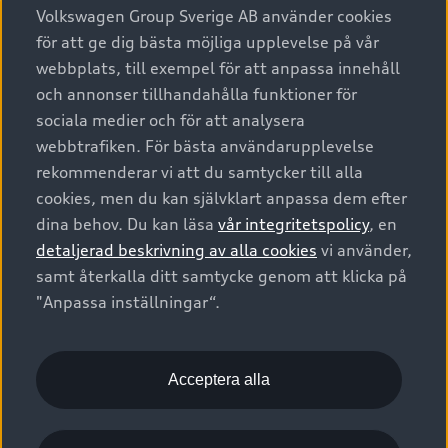
Alla modeller
Volkswagen Group Sverige AB använder cookies
för att ge dig bästa möjliga upplevelse på vår
Elbilar
Äga
Privaterbjudanden
webbplats, till exempel för att anpassa innehåll
Laddhybrider
och annonser tillhandahålla funktioner för
Privatleasing
Tjänstebil
sociala medier och för att analysera
Service & tillbehör
A6 modellerna
Nya bilar i lager
webbtrafiken. För bästa användarupplevelse
Audi digital services
SUV
Om Audi Sverige
rekommenderar vi att du samtycker till alla
Tjänstebil
Begagnade bilar i lager
cookies, men du kan självklart anpassa dem efter
Originaltillbehör - köp online
Avant
Business lease online
Audi approved :plus - så gott som nya
dina behov. Du kan läsa
vår integritetspolicy
, en
Kontakta oss
Garantier
Sportback
detaljerad beskrivning av alla cookies
vi använder,
Företagsleasing
Finansiering
Boka Service online
samt återkalla ditt samtycke genom att klicka på
Försäkring
Audi Sport
"Anpassa inställningar“.
Audi exclusive
Audi Återförsäljare/-serviceverkstad
Digitala manualer för din Audi
© 2026 AUDI SVERIGE. All Rights Reserved.
Provkörning
myAudi
Audi Collection – livsstilsartiklar
Utgivare
Juridiskt
Juridiskt Audi AG
Acceptera alla
Pressmeddelanden
Juridiskt Audi Digital Giveaway
Vanliga frågor
Tillgänglighetsredogörelse
Cookies
Nyhetsbrev
2G/3G nätet stängs ned - Hur påverkas min bil av detta?