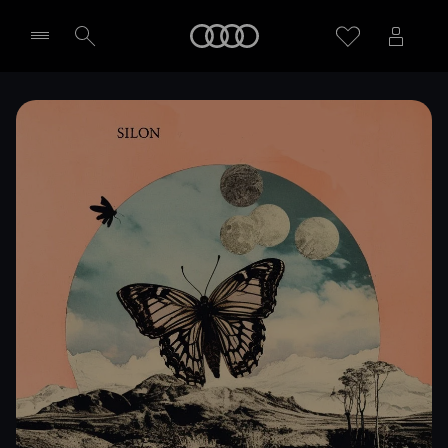
Meny
Välj återförsäljare