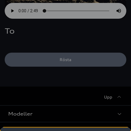
To
Rösta
Upp
Modeller
Köpa