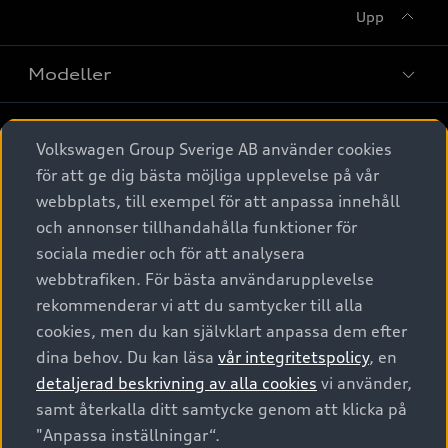
Upp
Modeller
Köpa
Alla modeller
Volkswagen Group Sverige AB använder cookies
för att ge dig bästa möjliga upplevelse på vår
Elbilar
Äga
Privaterbjudanden
webbplats, till exempel för att anpassa innehåll
Laddhybrider
och annonser tillhandahålla funktioner för
Privatleasing
Tjänstebil
sociala medier och för att analysera
Service & tillbehör
A6 modellerna
Nya bilar i lager
webbtrafiken. För bästa användarupplevelse
Audi digital services
SUV
Om Audi Sverige
rekommenderar vi att du samtycker till alla
Tjänstebil
Begagnade bilar i lager
cookies, men du kan självklart anpassa dem efter
Originaltillbehör - köp online
Avant
Business lease online
dina behov. Du kan läsa
vår integritetspolicy
, en
Audi approved :plus - så gott som nya
Kontakta oss
Garantier
Sportback
detaljerad beskrivning av alla cookies
vi använder,
Företagsleasing
Finansiering
Boka Service online
samt återkalla ditt samtycke genom att klicka på
Försäkring
Audi Sport
"Anpassa inställningar“.
Audi exclusive
Audi Återförsäljare/-serviceverkstad