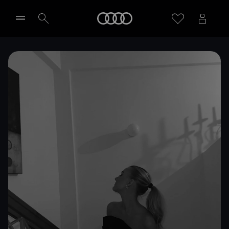
Meny
Välj återförsäljare