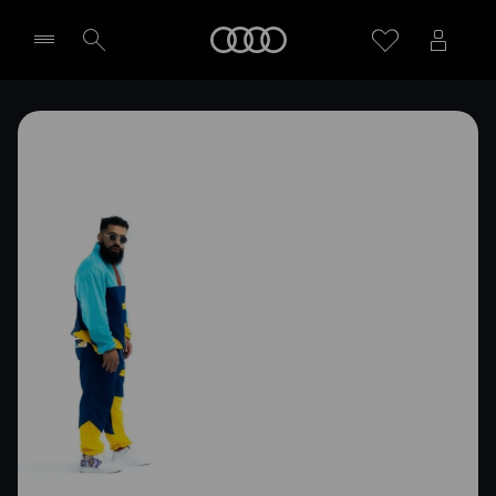
Meny
Välj återförsäljare