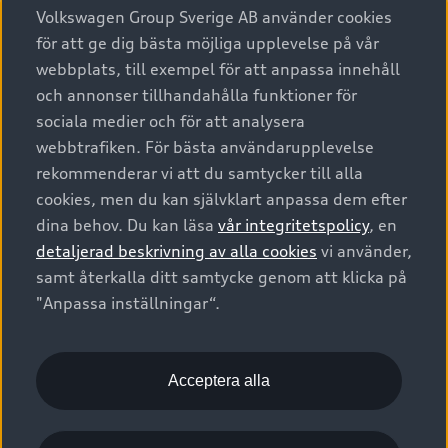
Alla modeller
Volkswagen Group Sverige AB använder cookies
för att ge dig bästa möjliga upplevelse på vår
Elbilar
Äga
Privaterbjudanden
webbplats, till exempel för att anpassa innehåll
Laddhybrider
och annonser tillhandahålla funktioner för
Privatleasing
Tjänstebil
sociala medier och för att analysera
Service & tillbehör
A6 modellerna
Nya bilar i lager
webbtrafiken. För bästa användarupplevelse
Audi digital services
SUV
Om Audi Sverige
rekommenderar vi att du samtycker till alla
Tjänstebil
Begagnade bilar i lager
cookies, men du kan självklart anpassa dem efter
Originaltillbehör - köp online
Avant
Business lease online
dina behov. Du kan läsa
vår integritetspolicy
, en
Audi approved :plus - så gott som nya
Kontakta oss
Garantier
Sportback
detaljerad beskrivning av alla cookies
vi använder,
Företagsleasing
Finansiering
Boka Service online
samt återkalla ditt samtycke genom att klicka på
Försäkring
Audi Sport
"Anpassa inställningar“.
Audi exclusive
Audi Återförsäljare/-serviceverkstad
Digitala manualer för din Audi
© 2026 AUDI SVERIGE. All Rights Reserved.
Provkörning
myAudi
Audi Collection – livsstilsartiklar
Utgivare
Juridiskt
Juridiskt Audi AG
Acceptera alla
Pressmeddelanden
Juridiskt Audi Digital Giveaway
Vanliga frågor
Tillgänglighetsredogörelse
Cookies
Nyhetsbrev
2G/3G nätet stängs ned - Hur påverkas min bil av detta?