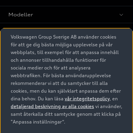
Modeller
Köpa
Alla modeller
Volkswagen Group Sverige AB använder cookies
för att ge dig bästa möjliga upplevelse på vår
Elbilar
Äga
Privaterbjudanden
webbplats, till exempel för att anpassa innehåll
Laddhybrider
och annonser tillhandahålla funktioner för
Privatleasing
Tjänstebil
sociala medier och för att analysera
Service & tillbehör
A6 modellerna
Nya bilar i lager
webbtrafiken. För bästa användarupplevelse
Audi digital services
SUV
Om Audi Sverige
rekommenderar vi att du samtycker till alla
Tjänstebil
Begagnade bilar i lager
cookies, men du kan självklart anpassa dem efter
Originaltillbehör - köp online
Avant
Business lease online
Audi approved :plus - så gott som nya
dina behov. Du kan läsa
vår integritetspolicy
, en
Kontakta oss
Garantier
Sportback
detaljerad beskrivning av alla cookies
vi använder,
Företagsleasing
Finansiering
Boka Service online
samt återkalla ditt samtycke genom att klicka på
Försäkring
Audi Sport
"Anpassa inställningar“.
Audi exclusive
Audi Återförsäljare/-serviceverkstad
Digitala manualer för din Audi
© 2026 AUDI SVERIGE. All Rights Reserved.