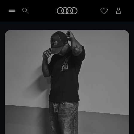
Meny
Välj återförsäljare