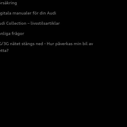
örsäkring
gitala manualer för din Audi
di Collection – livsstilsartiklar
nliga frågor
/3G nätet stängs ned - Hur påverkas min bil av
etta?