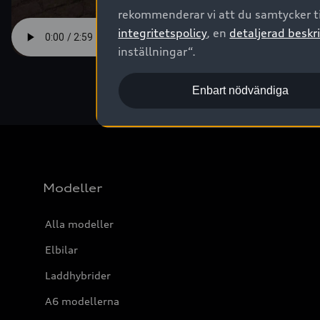
rekommenderar vi att du samtycker ti
integritetspolicy
, en
detaljerad beskri
inställningar“.
Enbart nödvändiga
Modeller
Alla modeller
Elbilar
Laddhybrider
A6 modellerna