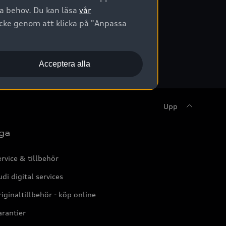
na behov. Du kan läsa
vår
ycke genom att klicka på "Anpassa
Acceptera alla
Upp
ga
rvice & tillbehör
di digital services
iginaltillbehör - köp online
rantier