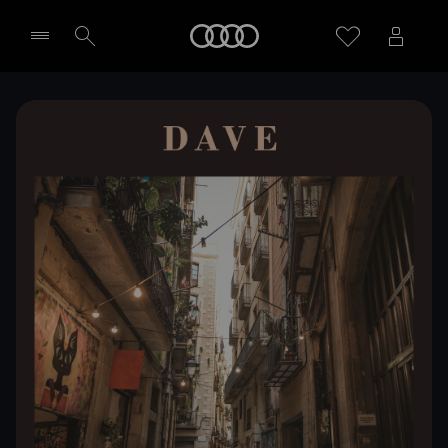
Meny
Välj återförsäljare