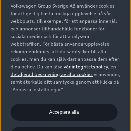
Köpa
Alla modeller
Volkswagen Group Sverige AB använder cookies
för att ge dig bästa möjliga upplevelse på vår
Elbilar
Äga
Privaterbjudanden
webbplats, till exempel för att anpassa innehåll
Laddhybrider
och annonser tillhandahålla funktioner för
Privatleasing
Tjänstebil
sociala medier och för att analysera
Service & tillbehör
A6 modellerna
Nya bilar i lager
webbtrafiken. För bästa användarupplevelse
Audi digital services
SUV
Om Audi Sverige
rekommenderar vi att du samtycker till alla
Tjänstebil
Begagnade bilar i lager
cookies, men du kan självklart anpassa dem efter
Originaltillbehör - köp online
Avant
Business lease online
Audi approved :plus - så gott som nya
dina behov. Du kan läsa
vår integritetspolicy
, en
Kontakta oss
Garantier
Sportback
detaljerad beskrivning av alla cookies
vi använder,
Företagsleasing
Finansiering
Boka Service online
samt återkalla ditt samtycke genom att klicka på
Försäkring
Audi Sport
"Anpassa inställningar“.
Audi exclusive
Audi Återförsäljare/-serviceverkstad
Digitala manualer för din Audi
© 2026 AUDI SVERIGE. All Rights Reserved.
Provkörning
myAudi
Audi Collection – livsstilsartiklar
Utgivare
Juridiskt
Juridiskt Audi AG
Acceptera alla
Pressmeddelanden
Juridiskt Audi Digital Giveaway
Vanliga frågor
Tillgänglighetsredogörelse
Cookies
Nyhetsbrev
2G/3G nätet stängs ned - Hur påverkas min bil av detta?