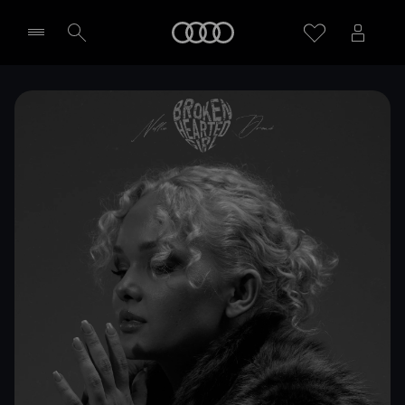
Meny
Välj återförsäljare