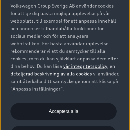
Köpa
Alla modeller
Volkswagen Group Sverige AB använder cookies
för att ge dig bästa möjliga upplevelse på vår
Elbilar
Äga
Privaterbjudanden
webbplats, till exempel för att anpassa innehåll
Laddhybrider
och annonser tillhandahålla funktioner för
Privatleasing
Tjänstebil
sociala medier och för att analysera
Service & tillbehör
A6 modellerna
Nya bilar i lager
webbtrafiken. För bästa användarupplevelse
Audi digital services
SUV
Om Audi Sverige
rekommenderar vi att du samtycker till alla
Tjänstebil
Begagnade bilar i lager
cookies, men du kan självklart anpassa dem efter
Originaltillbehör - köp online
Avant
Business lease online
Audi approved :plus - så gott som nya
dina behov. Du kan läsa
vår integritetspolicy
, en
Kontakta oss
Garantier
Sportback
detaljerad beskrivning av alla cookies
vi använder,
Företagsleasing
Finansiering
Boka Service online
samt återkalla ditt samtycke genom att klicka på
Försäkring
Audi Sport
"Anpassa inställningar“.
Audi exclusive
Audi Återförsäljare/-serviceverkstad
Digitala manualer för din Audi
© 2026 AUDI SVERIGE. All Rights Reserved.
Provkörning
myAudi
Audi Collection – livsstilsartiklar
Utgivare
Juridiskt
Juridiskt Audi AG
Acceptera alla
Pressmeddelanden
Juridiskt Audi Digital Giveaway
Vanliga frågor
Tillgänglighetsredogörelse
Cookies
Nyhetsbrev
2G/3G nätet stängs ned - Hur påverkas min bil av detta?