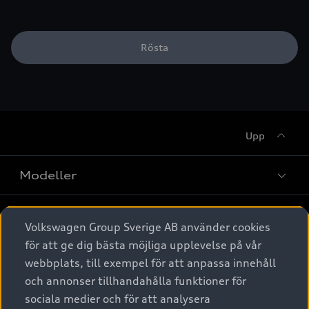
Rösta
Upp
Modeller
Köpa
Alla modeller
Volkswagen Group Sverige AB använder cookies
för att ge dig bästa möjliga upplevelse på vår
Elbilar
Äga
Privaterbjudanden
webbplats, till exempel för att anpassa innehåll
Laddhybrider
och annonser tillhandahålla funktioner för
Privatleasing
Tjänstebil
sociala medier och för att analysera
Service & tillbehör
A6 modellerna