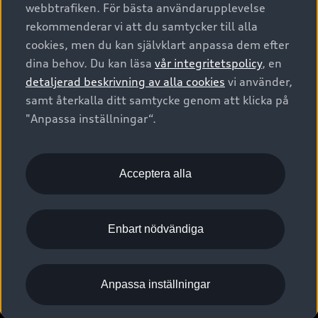
Nya bilar i lager
webbtrafiken. För bästa användarupplevelse
Audi digital services
SUV
Om Audi Sverige
rekommenderar vi att du samtycker till alla
Tjänstebil
Begagnade bilar i lager
cookies, men du kan självklart anpassa dem efter
Originaltillbehör - köp online
Avant
Business lease online
dina behov. Du kan läsa
vår integritetspolicy
, en
Audi approved :plus - så gott som nya
Kontakta oss
Garantier
Sportback
detaljerad beskrivning av alla cookies
vi använder,
Företagsleasing
Finansiering
Boka Service online
samt återkalla ditt samtycke genom att klicka på
Försäkring
Audi Sport
"Anpassa inställningar“.
Audi exclusive
Audi Återförsäljare/-serviceverkstad
Digitala manualer för din Audi
© 2026 AUDI SVERIGE. All Rights Reserved.
Provkörning
myAudi
Audi Collection – livsstilsartiklar
Utgivare
Juridiskt
Juridiskt Audi AG
Acceptera alla
Pressmeddelanden
Juridiskt Audi Digital Giveaway
Vanliga frågor
Tillgänglighetsredogörelse
Cookies
Nyhetsbrev
2G/3G nätet stängs ned - Hur påverkas min bil av detta?
Anpassa inställningar för cookies
Enbart nödvändiga
Vårt hållbarhetsarbete
Visselblåsarkanaler
Lediga tjänster huvudkontor
Anpassa inställningar
Lediga tjänster hos Audi Återförsäljare