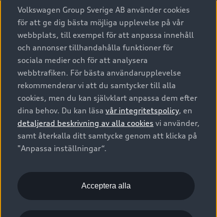
Köpa
Alla modeller
Volkswagen Group Sverige AB använder cookies
för att ge dig bästa möjliga upplevelse på vår
Elbilar
Äga
Privaterbjudanden
webbplats, till exempel för att anpassa innehåll
Laddhybrider
och annonser tillhandahålla funktioner för
Privatleasing
Tjänstebil
sociala medier och för att analysera
Service & tillbehör
A6 modellerna
Nya bilar i lager
webbtrafiken. För bästa användarupplevelse
Audi digital services
SUV
Om Audi Sverige
rekommenderar vi att du samtycker till alla
Tjänstebil
Begagnade bilar i lager
cookies, men du kan självklart anpassa dem efter
Originaltillbehör - köp online
Avant
Business lease online
Audi approved :plus - så gott som nya
dina behov. Du kan läsa
vår integritetspolicy
, en
Kontakta oss
Garantier
Sportback
detaljerad beskrivning av alla cookies
vi använder,
Företagsleasing
Finansiering
Boka Service online
samt återkalla ditt samtycke genom att klicka på
Försäkring
Audi Sport
"Anpassa inställningar“.
Audi exclusive
Audi Återförsäljare/-serviceverkstad
Digitala manualer för din Audi
© 2026 AUDI SVERIGE. All Rights Reserved.
Provkörning
myAudi
Audi Collection – livsstilsartiklar
Utgivare
Juridiskt
Juridiskt Audi AG
Acceptera alla
Pressmeddelanden
Juridiskt Audi Digital Giveaway
Vanliga frågor
Tillgänglighetsredogörelse
Cookies
Nyhetsbrev
2G/3G nätet stängs ned - Hur påverkas min bil av detta?