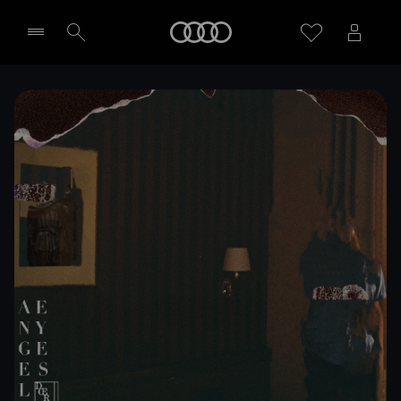
Meny
Välj återförsäljare