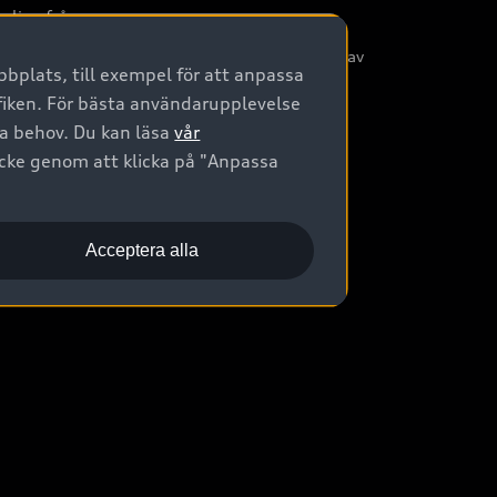
nliga frågor
/3G nätet stängs ned - Hur påverkas min bil av
bplats, till exempel för att anpassa
etta?
afiken. För bästa användarupplevelse
na behov. Du kan läsa
vår
ycke genom att klicka på "Anpassa
Acceptera alla