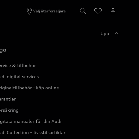
Välj återförsäljare
Upp
ga
rvice & tillbehör
di digital services
iginaltillbehör - köp online
rantier
örsäkring
gitala manualer för din Audi
di Collection – livsstilsartiklar