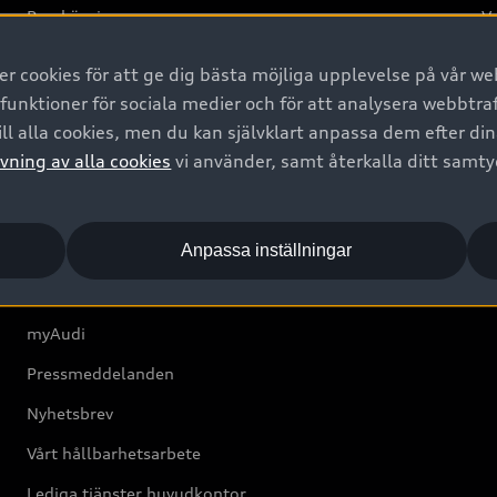
Provkörning
Va
2G
 cookies för att ge dig bästa möjliga upplevelse på vår web
d
 funktioner för sociala medier och för att analysera webbtr
ll alla cookies, men du kan självklart anpassa dem efter di
Om Audi Sverige
vning av alla cookies
vi använder, samt återkalla ditt samt
Kontakta oss
Anpassa inställningar
Boka Service online
Audi Återförsäljare/-serviceverkstad
myAudi
Pressmeddelanden
Nyhetsbrev
Vårt hållbarhetsarbete
Lediga tjänster huvudkontor