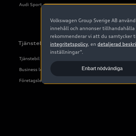
Audi Sport
Volkswagen Group Sverige AB använder
innehåll och annonser tillhandahålla
rekommenderar vi att du samtycker ti
Tjänstebil
integritetspolicy
, en
detaljerad beskri
inställningar“.
Tjänstebil
Enbart nödvändiga
Business lease online
Företagsleasing