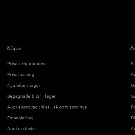
Köpa
Ä
Privaterbjudanden
Se
Privatleasing
Au
Nya bilar i lager
Or
Begagnade bilar i lager
Ga
Audi approved :plus - så gott som nya
F
Finansiering
Di
Audi exclusive
Au