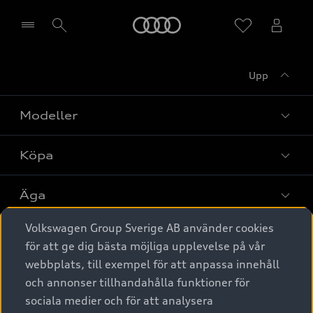
Meny
Upp
Välj återförsäljare
Modeller
Köpa
Alla modeller
Elbilar
Äga
Privaterbjudanden
Laddhybrider
Volkswagen Group Sverige AB använder cookies
Privatleasing
Tjänstebil
Service & tillbehör
A6 modellerna
för att ge dig bästa möjliga upplevelse på vår
Nya bilar i lager
webbplats, till exempel för att anpassa innehåll
Audi digital services
SUV
Om Audi Sverige
Tjänstebil
och annonser tillhandahålla funktioner för
Begagnade bilar i lager
Originaltillbehör - köp online
sociala medier och för att analysera
Avant
Business lease online
Audi approved :plus - så gott som nya