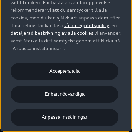
webbtrafiken. För bästa användarupplevelse
Kontakta oss
Garantier
Sportback
Företagsleasing
rekommenderar vi att du samtycker till alla
Finansiering
Boka Service online
Försäkring
cookies, men du kan självklart anpassa dem efter
Audi Sport
Audi exclusive
dina behov. Du kan läsa
vår integritetspolicy
, en
Audi Återförsäljare/-serviceverkstad
Digitala manualer för din Audi
© 2026 AUDI SVERIGE. All Rights Reserved.
detaljerad beskrivning av alla cookies
vi använder,
Provkörning
myAudi
Audi Collection – livsstilsartiklar
samt återkalla ditt samtycke genom att klicka på
Utgivare
Juridiskt
Juridiskt Audi AG
"Anpassa inställningar“.
Pressmeddelanden
Juridiskt Audi Digital Giveaway
Vanliga frågor
Tillgänglighetsredogörelse
Cookies
Nyhetsbrev
2G/3G nätet stängs ned - Hur påverkas min bil av detta?
Anpassa inställningar för cookies
Acceptera alla
Vårt hållbarhetsarbete
Visselblåsarkanaler
Lediga tjänster huvudkontor
Enbart nödvändiga
Lediga tjänster hos Audi Återförsäljare
Kommentar till mediauppgifter om dataläcka
Anpassa inställningar