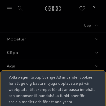
Meny
Upp
Välj återförsäljare
Modeller
Köpa
Alla modeller
Elbilar
Äga
Privaterbjudanden
Laddhybrider
Volkswagen Group Sverige AB använder cookies
Privatleasing
Tjänstebil
Service & tillbehör
A6 modellerna
för att ge dig bästa möjliga upplevelse på vår
Nya bilar i lager
webbplats, till exempel för att anpassa innehåll
Audi digital services
SUV
Om Audi Sverige
Tjänstebil
och annonser tillhandahålla funktioner för
Begagnade bilar i lager
Originaltillbehör - köp online
sociala medier och för att analysera
Avant
Business lease online
Audi approved :plus - så gott som nya