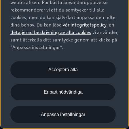
webbtrafiken. För bästa användarupplevelse
Kontakta oss
Garantier
Sportback
Företagsleasing
rekommenderar vi att du samtycker till alla
Finansiering
Boka Service online
Försäkring
cookies, men du kan självklart anpassa dem efter
Audi Sport
Audi exclusive
dina behov. Du kan läsa
vår integritetspolicy
, en
Audi Återförsäljare/-serviceverkstad
Digitala manualer för din Audi
© 2026 AUDI SVERIGE. All Rights Reserved.
detaljerad beskrivning av alla cookies
vi använder,
Provkörning
myAudi
Audi Collection – livsstilsartiklar
samt återkalla ditt samtycke genom att klicka på
Utgivare
Juridiskt
Juridiskt Audi AG
"Anpassa inställningar“.
Pressmeddelanden
Juridiskt Audi Digital Giveaway
Vanliga frågor
Tillgänglighetsredogörelse
Cookies
Nyhetsbrev
2G/3G nätet stängs ned - Hur påverkas min bil av detta?
Anpassa inställningar för cookies
Acceptera alla
Vårt hållbarhetsarbete
Visselblåsarkanaler
Lediga tjänster huvudkontor
Enbart nödvändiga
Lediga tjänster hos Audi Återförsäljare
Kommentar till mediauppgifter om dataläcka
Anpassa inställningar