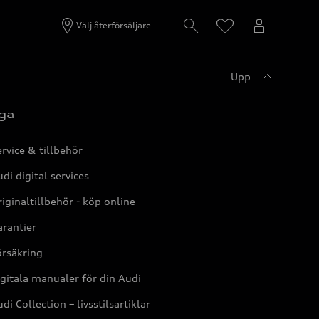
Välj återförsäljare
Upp
ga
rvice & tillbehör
di digital services
iginaltillbehör - köp online
rantier
örsäkring
gitala manualer för din Audi
di Collection – livsstilsartiklar