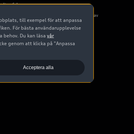
nliga frågor
/3G nätet stängs ned - Hur påverkas min bil av
bplats, till exempel för att anpassa
etta?
afiken. För bästa användarupplevelse
na behov. Du kan läsa
vår
ycke genom att klicka på "Anpassa
Acceptera alla