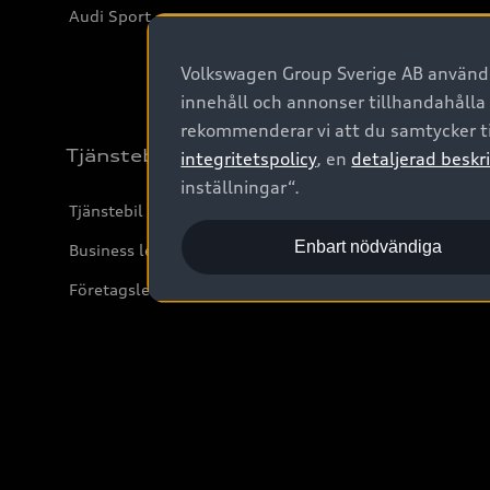
Audi Sport
Volkswagen Group Sverige AB använder
innehåll och annonser tillhandahålla
rekommenderar vi att du samtycker ti
Tjänstebil
integritetspolicy
, en
detaljerad beskri
inställningar“.
Tjänstebil
Enbart nödvändiga
Business lease online
Företagsleasing