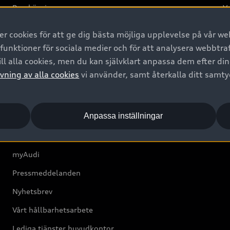
Provkörning
Va
2G
 cookies för att ge dig bästa möjliga upplevelse på vår web
d
 funktioner för sociala medier och för att analysera webbtr
ll alla cookies, men du kan självklart anpassa dem efter di
Om Audi Sverige
vning av alla cookies
vi använder, samt återkalla ditt samt
Kontakta oss
Anpassa inställningar
Boka Service online
Audi Återförsäljare/-serviceverkstad
myAudi
Pressmeddelanden
Nyhetsbrev
Vårt hållbarhetsarbete
Lediga tjänster huvudkontor