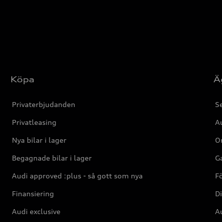
Köpa
Ä
Privaterbjudanden
Se
Privatleasing
Au
Nya bilar i lager
Or
Begagnade bilar i lager
Ga
Audi approved :plus - så gott som nya
F
Finansiering
Di
Audi exclusive
Au