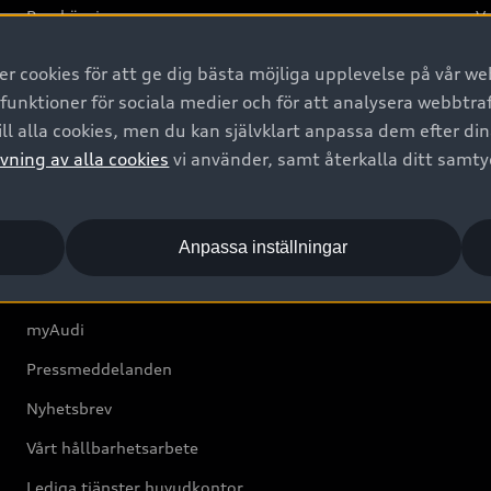
Provkörning
Va
2G
 cookies för att ge dig bästa möjliga upplevelse på vår web
d
 funktioner för sociala medier och för att analysera webbtr
ll alla cookies, men du kan självklart anpassa dem efter di
Om Audi Sverige
vning av alla cookies
vi använder, samt återkalla ditt samt
Kontakta oss
Anpassa inställningar
Boka Service online
Audi Återförsäljare/-serviceverkstad
myAudi
Pressmeddelanden
Nyhetsbrev
Vårt hållbarhetsarbete
Lediga tjänster huvudkontor