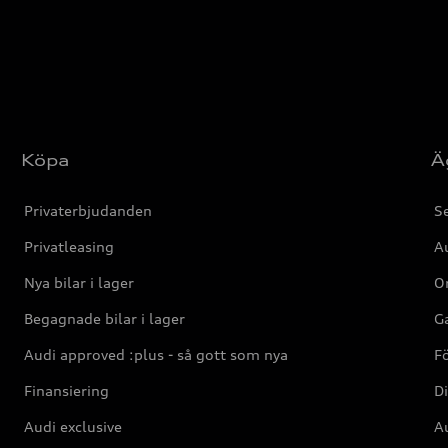
Köpa
Ä
Privaterbjudanden
Se
Privatleasing
Au
Nya bilar i lager
Or
Begagnade bilar i lager
Ga
Audi approved :plus - så gott som nya
F
Finansiering
Di
Audi exclusive
Au