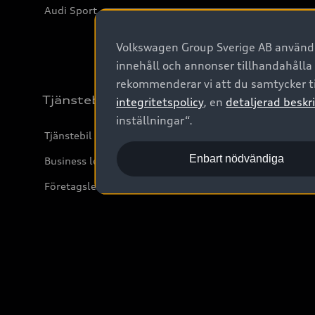
Audi Sport
Volkswagen Group Sverige AB använder
innehåll och annonser tillhandahålla
rekommenderar vi att du samtycker ti
Tjänstebil
integritetspolicy
, en
detaljerad beskri
inställningar“.
Tjänstebil
Enbart nödvändiga
Business lease online
Företagsleasing