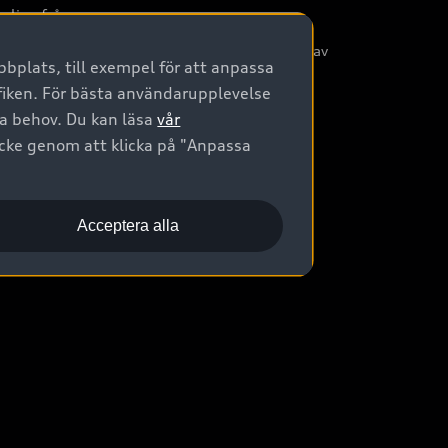
nliga frågor
/3G nätet stängs ned - Hur påverkas min bil av
bplats, till exempel för att anpassa
etta?
afiken. För bästa användarupplevelse
na behov. Du kan läsa
vår
ycke genom att klicka på "Anpassa
Acceptera alla