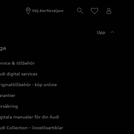
Välj återförsäljare
Upp
ga
rvice & tillbehör
di digital services
iginaltillbehör - köp online
rantier
örsäkring
gitala manualer för din Audi
di Collection – livsstilsartiklar