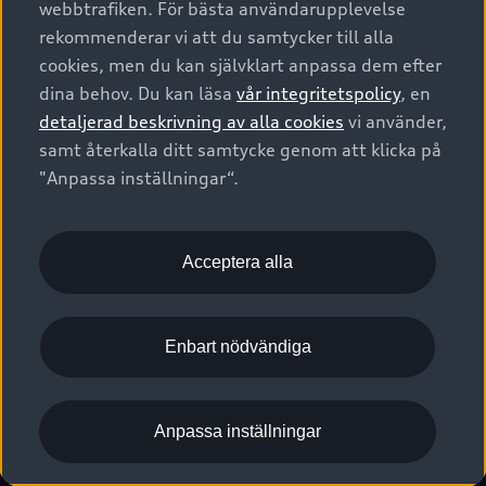
webbtrafiken. För bästa användarupplevelse
Kontakta oss
Garantier
Sportback
Företagsleasing
rekommenderar vi att du samtycker till alla
Finansiering
Boka Service online
Försäkring
cookies, men du kan självklart anpassa dem efter
Audi Sport
Audi exclusive
dina behov. Du kan läsa
vår integritetspolicy
, en
Audi Återförsäljare/-serviceverkstad
Digitala manualer för din Audi
© 2026 AUDI SVERIGE. All Rights Reserved.
detaljerad beskrivning av alla cookies
vi använder,
Provkörning
myAudi
Audi Collection – livsstilsartiklar
samt återkalla ditt samtycke genom att klicka på
Utgivare
Juridiskt
Juridiskt Audi AG
"Anpassa inställningar“.
Pressmeddelanden
Juridiskt Audi Digital Giveaway
Vanliga frågor
Tillgänglighetsredogörelse
Cookies
Nyhetsbrev
2G/3G nätet stängs ned - Hur påverkas min bil av detta?
Anpassa inställningar för cookies
Acceptera alla
Vårt hållbarhetsarbete
Visselblåsarkanaler
Lediga tjänster huvudkontor
Enbart nödvändiga
Lediga tjänster hos Audi Återförsäljare
Kommentar till mediauppgifter om dataläcka
Anpassa inställningar