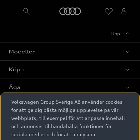
Meny
Upp
Välj återförsäljare
Modeller
Köpa
Alla modeller
Elbilar
Äga
Privaterbjudanden
Laddhybrider
Volkswagen Group Sverige AB använder cookies
Privatleasing
Tjänstebil
Service & tillbehör
A6 modellerna
för att ge dig bästa möjliga upplevelse på vår
Nya bilar i lager
webbplats, till exempel för att anpassa innehåll
Audi digital services
SUV
Om Audi Sverige
Tjänstebil
och annonser tillhandahålla funktioner för
Begagnade bilar i lager
Originaltillbehör - köp online
sociala medier och för att analysera
Avant
Business lease online
Audi approved :plus - så gott som nya