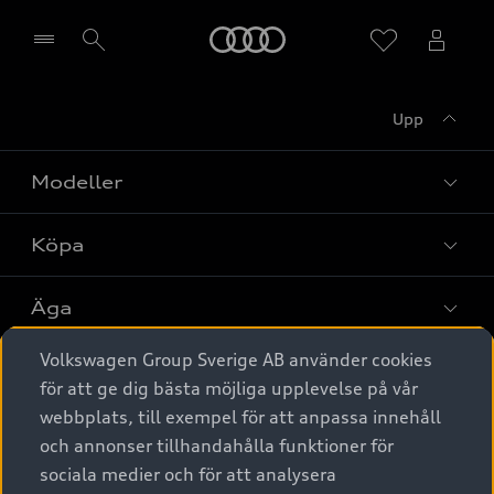
Meny
Upp
Välj återförsäljare
Modeller
Köpa
Alla modeller
Elbilar
Äga
Privaterbjudanden
Laddhybrider
Volkswagen Group Sverige AB använder cookies
Privatleasing
Tjänstebil
Service & tillbehör
A6 modellerna
för att ge dig bästa möjliga upplevelse på vår
Nya bilar i lager
webbplats, till exempel för att anpassa innehåll
Audi digital services
SUV
Om Audi Sverige
Tjänstebil
och annonser tillhandahålla funktioner för
Begagnade bilar i lager
Originaltillbehör - köp online
sociala medier och för att analysera
Avant
Business lease online
Audi approved :plus - så gott som nya