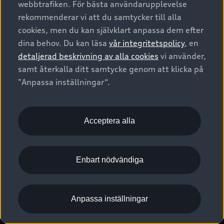
webbtrafiken. För bästa användarupplevelse
Kontakta oss
Garantier
Sportback
Företagsleasing
rekommenderar vi att du samtycker till alla
Finansiering
Boka Service online
Försäkring
cookies, men du kan självklart anpassa dem efter
Audi Sport
Audi exclusive
dina behov. Du kan läsa
vår integritetspolicy
, en
Audi Återförsäljare/-serviceverkstad
Digitala manualer för din Audi
© 2026 AUDI SVERIGE. All Rights Reserved.
detaljerad beskrivning av alla cookies
vi använder,
Provkörning
myAudi
Audi Collection – livsstilsartiklar
samt återkalla ditt samtycke genom att klicka på
Utgivare
Juridiskt
Juridiskt Audi AG
"Anpassa inställningar“.
Pressmeddelanden
Juridiskt Audi Digital Giveaway
Vanliga frågor
Tillgänglighetsredogörelse
Cookies
Nyhetsbrev
2G/3G nätet stängs ned - Hur påverkas min bil av detta?
Anpassa inställningar för cookies
Acceptera alla
Vårt hållbarhetsarbete
Visselblåsarkanaler
Lediga tjänster huvudkontor
Enbart nödvändiga
Lediga tjänster hos Audi Återförsäljare
Kommentar till mediauppgifter om dataläcka
Anpassa inställningar