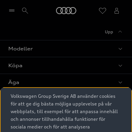
Meny
Upp
Välj återförsäljare
Modeller
Köpa
Alla modeller
Elbilar
Äga
Privaterbjudanden
Laddhybrider
Volkswagen Group Sverige AB använder cookies
Privatleasing
Tjänstebil
Service & tillbehör
A6 modellerna
för att ge dig bästa möjliga upplevelse på vår
Nya bilar i lager
webbplats, till exempel för att anpassa innehåll
Audi digital services
SUV
Om Audi Sverige
Tjänstebil
och annonser tillhandahålla funktioner för
Begagnade bilar i lager
Originaltillbehör - köp online
sociala medier och för att analysera
Avant
Business lease online
Audi approved :plus - så gott som nya