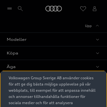
Meny
Upp
Välj återförsäljare
Modeller
Köpa
Alla modeller
Elbilar
Äga
Privaterbjudanden
Laddhybrider
Volkswagen Group Sverige AB använder cookies
Privatleasing
Tjänstebil
Service & tillbehör
A6 modellerna
för att ge dig bästa möjliga upplevelse på vår
Nya bilar i lager
webbplats, till exempel för att anpassa innehåll
Audi digital services
SUV
Om Audi Sverige
Tjänstebil
och annonser tillhandahålla funktioner för
Begagnade bilar i lager
Originaltillbehör - köp online
sociala medier och för att analysera
Avant
Business lease online
Audi approved :plus - så gott som nya