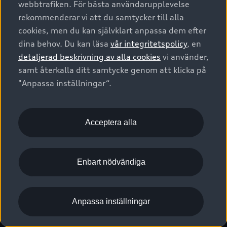
webbtrafiken. För bästa användarupplevelse
Kontakta oss
Garantier
Sportback
Företagsleasing
rekommenderar vi att du samtycker till alla
Finansiering
Boka Service online
Försäkring
cookies, men du kan självklart anpassa dem efter
Audi Sport
Audi exclusive
dina behov. Du kan läsa
vår integritetspolicy
, en
Audi Återförsäljare/-serviceverkstad
Digitala manualer för din Audi
© 2026 AUDI SVERIGE. All Rights Reserved.
detaljerad beskrivning av alla cookies
vi använder,
Provkörning
myAudi
Audi Collection – livsstilsartiklar
samt återkalla ditt samtycke genom att klicka på
Utgivare
Juridiskt
Juridiskt Audi AG
"Anpassa inställningar“.
Pressmeddelanden
Juridiskt Audi Digital Giveaway
Vanliga frågor
Tillgänglighetsredogörelse
Cookies
Nyhetsbrev
2G/3G nätet stängs ned - Hur påverkas min bil av detta?
Anpassa inställningar för cookies
Acceptera alla
Vårt hållbarhetsarbete
Visselblåsarkanaler
Lediga tjänster huvudkontor
Enbart nödvändiga
Lediga tjänster hos Audi Återförsäljare
Kommentar till mediauppgifter om dataläcka
Anpassa inställningar