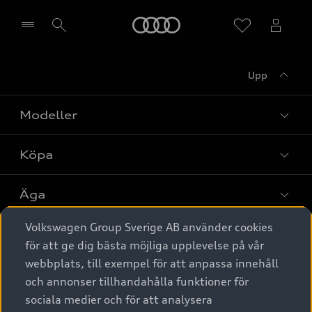
Meny
Upp
Välj återförsäljare
Modeller
Köpa
Alla modeller
Elbilar
Äga
Privaterbjudanden
Laddhybrider
Volkswagen Group Sverige AB använder cookies
Privatleasing
Tjänstebil
Service & tillbehör
A6 modellerna
för att ge dig bästa möjliga upplevelse på vår
Nya bilar i lager
webbplats, till exempel för att anpassa innehåll
Audi digital services
SUV
Om Audi Sverige
Tjänstebil
och annonser tillhandahålla funktioner för
Begagnade bilar i lager
Originaltillbehör - köp online
sociala medier och för att analysera
Avant
Business lease online
Audi approved :plus - så gott som nya