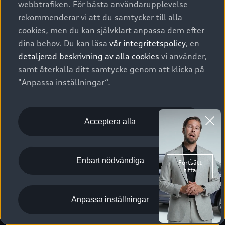
webbtrafiken. För bästa användarupplevelse
Kontakta oss
Garantier
Sportback
Företagsleasing
rekommenderar vi att du samtycker till alla
Finansiering
Boka Service online
Försäkring
cookies, men du kan självklart anpassa dem efter
Audi Sport
Audi exclusive
dina behov. Du kan läsa
vår integritetspolicy
, en
Audi Återförsäljare/-serviceverkstad
Digitala manualer för din Audi
© 2026 AUDI SVERIGE. All Rights Reserved.
detaljerad beskrivning av alla cookies
vi använder,
Provkörning
myAudi
Audi Collection – livsstilsartiklar
samt återkalla ditt samtycke genom att klicka på
Utgivare
Juridiskt
Juridiskt Audi AG
"Anpassa inställningar“.
Pressmeddelanden
Juridiskt Audi Digital Giveaway
Vanliga frågor
Tillgänglighetsredogörelse
Cookies
Nyhetsbrev
2G/3G nätet stängs ned - Hur påverkas min bil av detta?
Anpassa inställningar för cookies
Acceptera alla
Vårt hållbarhetsarbete
Visselblåsarkanaler
Lediga tjänster huvudkontor
Enbart nödvändiga
Lediga tjänster hos Audi Återförsäljare
Kommentar till mediauppgifter om dataläcka
Anpassa inställningar