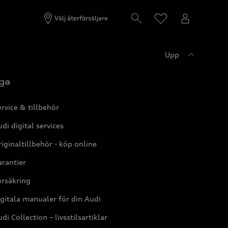
Välj återförsäljare
Upp
ga
rvice & tillbehör
di digital services
iginaltillbehör - köp online
rantier
örsäkring
gitala manualer för din Audi
di Collection – livsstilsartiklar