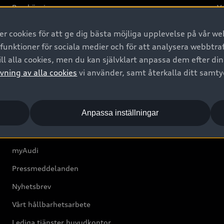
Provkörning
Va
2G
 cookies för att ge dig bästa möjliga upplevelse på vår web
d
 funktioner för sociala medier och för att analysera webbtr
ll alla cookies, men du kan självklart anpassa dem efter di
Om Audi Sverige
vning av alla cookies
vi använder, samt återkalla ditt samt
Kontakta oss
Anpassa inställningar
Boka Service online
Audi Återförsäljare/-serviceverkstad
myAudi
Pressmeddelanden
Nyhetsbrev
Vårt hållbarhetsarbete
Lediga tjänster huvudkontor