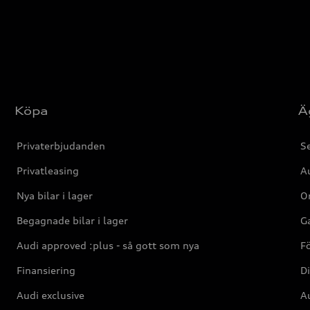
Köpa
Ä
Privaterbjudanden
Se
Privatleasing
Au
Nya bilar i lager
Or
Begagnade bilar i lager
Ga
Audi approved :plus - så gott som nya
F
Finansiering
Di
Audi exclusive
Au