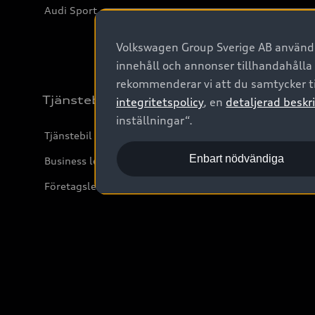
Audi Sport
Volkswagen Group Sverige AB använder
innehåll och annonser tillhandahålla
rekommenderar vi att du samtycker ti
Tjänstebil
integritetspolicy
, en
detaljerad beskri
inställningar“.
Tjänstebil
Enbart nödvändiga
Business lease online
Företagsleasing