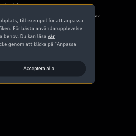
nliga frågor
/3G nätet stängs ned - Hur påverkas min bil av
bplats, till exempel för att anpassa
etta?
afiken. För bästa användarupplevelse
na behov. Du kan läsa
vår
ycke genom att klicka på "Anpassa
Acceptera alla