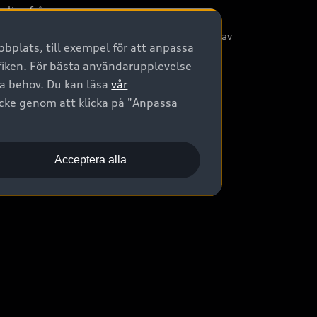
nliga frågor
/3G nätet stängs ned - Hur påverkas min bil av
bplats, till exempel för att anpassa
etta?
afiken. För bästa användarupplevelse
na behov. Du kan läsa
vår
ycke genom att klicka på "Anpassa
Acceptera alla