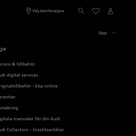
Välj återförsäljare
Upp
ga
rvice & tillbehör
di digital services
iginaltillbehör - köp online
rantier
örsäkring
gitala manualer för din Audi
di Collection – livsstilsartiklar