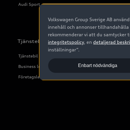
Audi Sport
Volkswagen Group Sverige AB använder
innehåll och annonser tillhandahålla
rekommenderar vi att du samtycker ti
Tjänstebil
integritetspolicy
, en
detaljerad beskri
inställningar“.
Tjänstebil
Enbart nödvändiga
Business lease online
Företagsleasing