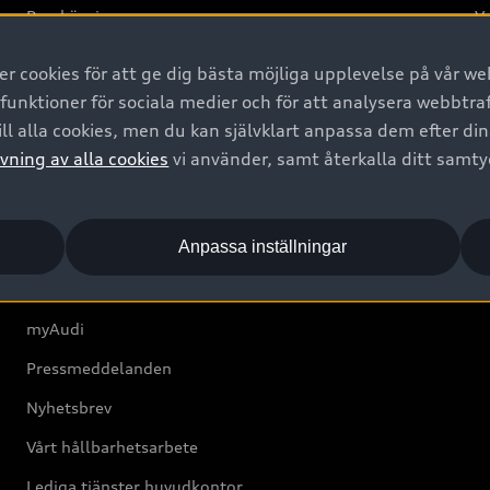
Provkörning
Va
2G
 cookies för att ge dig bästa möjliga upplevelse på vår web
d
 funktioner för sociala medier och för att analysera webbtr
ll alla cookies, men du kan självklart anpassa dem efter di
Om Audi Sverige
vning av alla cookies
vi använder, samt återkalla ditt samt
Kontakta oss
Anpassa inställningar
Boka Service online
Audi Återförsäljare/-serviceverkstad
myAudi
Pressmeddelanden
Nyhetsbrev
Vårt hållbarhetsarbete
Lediga tjänster huvudkontor