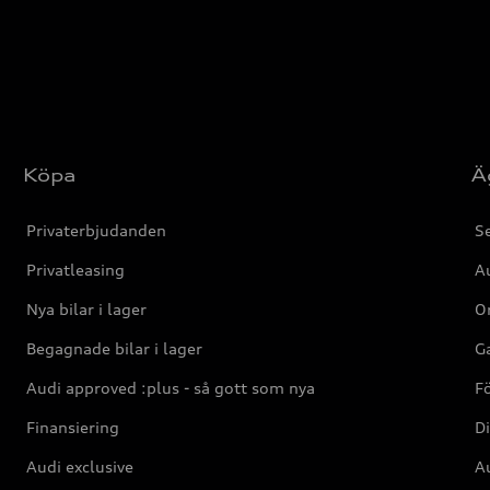
Köpa
Ä
Privaterbjudanden
Se
Privatleasing
Au
Nya bilar i lager
Or
Begagnade bilar i lager
Ga
Audi approved :plus - så gott som nya
F
Finansiering
Di
Audi exclusive
Au