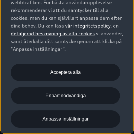
webbtrafiken. För bästa användarupplevelse
Kontakta oss
Garantier
Sportback
Företagsleasing
rekommenderar vi att du samtycker till alla
Finansiering
Boka Service online
Försäkring
cookies, men du kan självklart anpassa dem efter
Audi Sport
Audi exclusive
dina behov. Du kan läsa
vår integritetspolicy
, en
Audi Återförsäljare/-serviceverkstad
Digitala manualer för din Audi
© 2026 AUDI SVERIGE. All Rights Reserved.
detaljerad beskrivning av alla cookies
vi använder,
Provkörning
myAudi
Audi Collection – livsstilsartiklar
samt återkalla ditt samtycke genom att klicka på
Utgivare
Juridiskt
Juridiskt Audi AG
"Anpassa inställningar“.
Pressmeddelanden
Juridiskt Audi Digital Giveaway
Vanliga frågor
Tillgänglighetsredogörelse
Cookies
Nyhetsbrev
2G/3G nätet stängs ned - Hur påverkas min bil av detta?
Anpassa inställningar för cookies
Acceptera alla
Vårt hållbarhetsarbete
Visselblåsarkanaler
Lediga tjänster huvudkontor
Enbart nödvändiga
Lediga tjänster hos Audi Återförsäljare
Kommentar till mediauppgifter om dataläcka
Anpassa inställningar