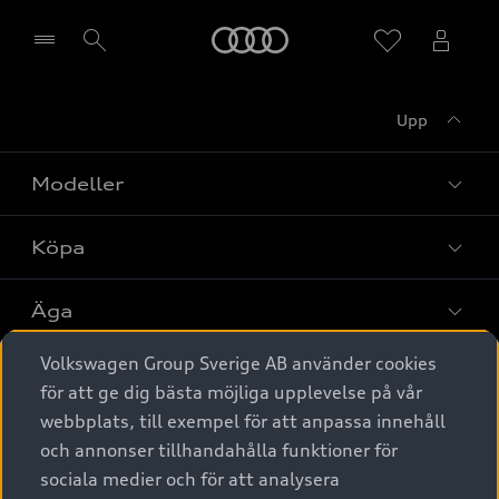
Meny
Upp
Välj återförsäljare
Modeller
Köpa
Alla modeller
Elbilar
Äga
Privaterbjudanden
Laddhybrider
Volkswagen Group Sverige AB använder cookies
Privatleasing
Tjänstebil
Service & tillbehör
A6 modellerna
för att ge dig bästa möjliga upplevelse på vår
Nya bilar i lager
webbplats, till exempel för att anpassa innehåll
Audi digital services
SUV
Om Audi Sverige
Tjänstebil
och annonser tillhandahålla funktioner för
Begagnade bilar i lager
Originaltillbehör - köp online
sociala medier och för att analysera
Avant
Business lease online
Audi approved :plus - så gott som nya