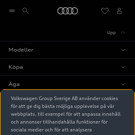
Meny
Upp
Välj återförsäljare
Modeller
Köpa
Alla modeller
Elbilar
Äga
Privaterbjudanden
Laddhybrider
Volkswagen Group Sverige AB använder cookies
Privatleasing
Tjänstebil
Service & tillbehör
A6 modellerna
för att ge dig bästa möjliga upplevelse på vår
Nya bilar i lager
webbplats, till exempel för att anpassa innehåll
Audi digital services
SUV
Om Audi Sverige
Tjänstebil
och annonser tillhandahålla funktioner för
Begagnade bilar i lager
Originaltillbehör - köp online
sociala medier och för att analysera
Avant
Business lease online
Audi approved :plus - så gott som nya