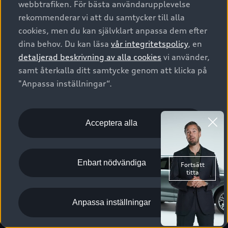
webbtrafiken. För bästa användarupplevelse
Kontakta oss
Garantier
Sportback
Företagsleasing
rekommenderar vi att du samtycker till alla
Finansiering
Boka Service online
Försäkring
cookies, men du kan självklart anpassa dem efter
Audi Sport
Audi exclusive
dina behov. Du kan läsa
vår integritetspolicy
, en
Audi Återförsäljare/-serviceverkstad
Digitala manualer för din Audi
© 2026 AUDI SVERIGE. All Rights Reserved.
detaljerad beskrivning av alla cookies
vi använder,
Provkörning
myAudi
Audi Collection – livsstilsartiklar
samt återkalla ditt samtycke genom att klicka på
Utgivare
Juridiskt
Juridiskt Audi AG
"Anpassa inställningar“.
Pressmeddelanden
Juridiskt Audi Digital Giveaway
Vanliga frågor
Tillgänglighetsredogörelse
Cookies
Nyhetsbrev
2G/3G nätet stängs ned - Hur påverkas min bil av detta?
Anpassa inställningar för cookies
Acceptera alla
Vårt hållbarhetsarbete
Visselblåsarkanaler
Lediga tjänster huvudkontor
Enbart nödvändiga
Lediga tjänster hos Audi Återförsäljare
Kommentar till mediauppgifter om dataläcka
Anpassa inställningar