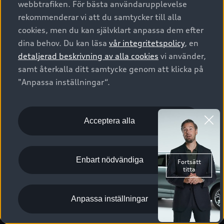
webbtrafiken. För bästa användarupplevelse
Kontakta oss
Garantier
Sportback
Företagsleasing
rekommenderar vi att du samtycker till alla
Finansiering
Boka Service online
Försäkring
cookies, men du kan självklart anpassa dem efter
Audi Sport
Audi exclusive
dina behov. Du kan läsa
vår integritetspolicy
, en
Audi Återförsäljare/-serviceverkstad
Digitala manualer för din Audi
© 2026 AUDI SVERIGE. All Rights Reserved.
detaljerad beskrivning av alla cookies
vi använder,
Provkörning
myAudi
Audi Collection – livsstilsartiklar
samt återkalla ditt samtycke genom att klicka på
Utgivare
Juridiskt
Juridiskt Audi AG
"Anpassa inställningar“.
Pressmeddelanden
Juridiskt Audi Digital Giveaway
Vanliga frågor
Tillgänglighetsredogörelse
Cookies
Nyhetsbrev
2G/3G nätet stängs ned - Hur påverkas min bil av detta?
Anpassa inställningar för cookies
Acceptera alla
Vårt hållbarhetsarbete
Visselblåsarkanaler
Lediga tjänster huvudkontor
Enbart nödvändiga
Lediga tjänster hos Audi Återförsäljare
Kommentar till mediauppgifter om dataläcka
Anpassa inställningar