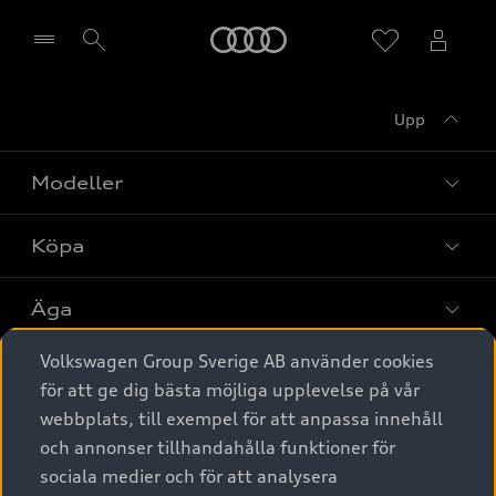
Meny
Upp
Välj återförsäljare
Modeller
Köpa
Alla modeller
Elbilar
Äga
Privaterbjudanden
Laddhybrider
Volkswagen Group Sverige AB använder cookies
Privatleasing
Tjänstebil
Service & tillbehör
A6 modellerna
för att ge dig bästa möjliga upplevelse på vår
Nya bilar i lager
webbplats, till exempel för att anpassa innehåll
Audi digital services
SUV
Om Audi Sverige
Tjänstebil
och annonser tillhandahålla funktioner för
Begagnade bilar i lager
Originaltillbehör - köp online
sociala medier och för att analysera
Avant
Business lease online
Audi approved :plus - så gott som nya