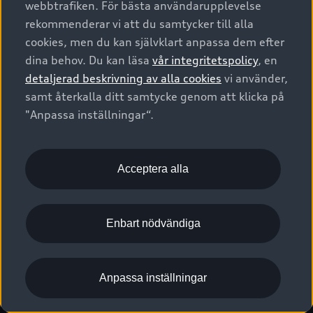
webbtrafiken. För bästa användarupplevelse
Kontakta oss
Garantier
Sportback
Företagsleasing
rekommenderar vi att du samtycker till alla
Finansiering
Boka Service online
Försäkring
cookies, men du kan självklart anpassa dem efter
Audi Sport
Audi exclusive
dina behov. Du kan läsa
vår integritetspolicy
, en
Audi Återförsäljare/-serviceverkstad
Digitala manualer för din Audi
© 2026 AUDI SVERIGE. All Rights Reserved.
detaljerad beskrivning av alla cookies
vi använder,
Provkörning
myAudi
Audi Collection – livsstilsartiklar
samt återkalla ditt samtycke genom att klicka på
Utgivare
Juridiskt
Juridiskt Audi AG
"Anpassa inställningar“.
Pressmeddelanden
Juridiskt Audi Digital Giveaway
Vanliga frågor
Tillgänglighetsredogörelse
Cookies
Nyhetsbrev
2G/3G nätet stängs ned - Hur påverkas min bil av detta?
Anpassa inställningar för cookies
Acceptera alla
Vårt hållbarhetsarbete
Visselblåsarkanaler
Lediga tjänster huvudkontor
Enbart nödvändiga
Lediga tjänster hos Audi Återförsäljare
Kommentar till mediauppgifter om dataläcka
Anpassa inställningar