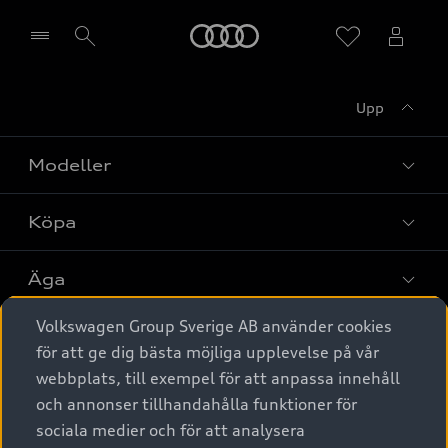
Meny
Upp
Välj återförsäljare
Modeller
Köpa
Alla modeller
Elbilar
Äga
Privaterbjudanden
Laddhybrider
Volkswagen Group Sverige AB använder cookies
Privatleasing
Tjänstebil
Service & tillbehör
A6 modellerna
för att ge dig bästa möjliga upplevelse på vår
Nya bilar i lager
webbplats, till exempel för att anpassa innehåll
Audi digital services
SUV
Om Audi Sverige
Tjänstebil
och annonser tillhandahålla funktioner för
Begagnade bilar i lager
Originaltillbehör - köp online
sociala medier och för att analysera
Avant
Business lease online
Audi approved :plus - så gott som nya