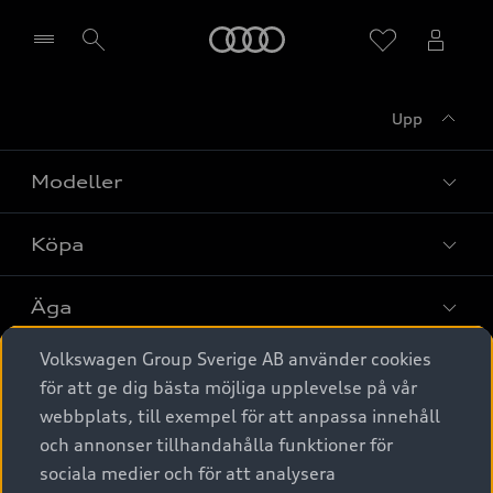
Meny
Upp
Välj återförsäljare
Modeller
Köpa
Alla modeller
Elbilar
Äga
Privaterbjudanden
Laddhybrider
Volkswagen Group Sverige AB använder cookies
Privatleasing
Tjänstebil
Service & tillbehör
A6 modellerna
för att ge dig bästa möjliga upplevelse på vår
Nya bilar i lager
webbplats, till exempel för att anpassa innehåll
Audi digital services
SUV
Om Audi Sverige
Tjänstebil
och annonser tillhandahålla funktioner för
Begagnade bilar i lager
Originaltillbehör - köp online
sociala medier och för att analysera
Avant
Business lease online
Audi approved :plus - så gott som nya