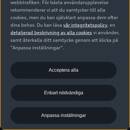
webbtrafiken. För bästa användarupplevelse
Kontakta oss
Garantier
Sportback
Företagsleasing
rekommenderar vi att du samtycker till alla
Finansiering
Boka Service online
Försäkring
cookies, men du kan självklart anpassa dem efter
Audi Sport
Audi exclusive
dina behov. Du kan läsa
vår integritetspolicy
, en
Audi Återförsäljare/-serviceverkstad
Digitala manualer för din Audi
© 2026 AUDI SVERIGE. All Rights Reserved.
detaljerad beskrivning av alla cookies
vi använder,
Provkörning
myAudi
Audi Collection – livsstilsartiklar
samt återkalla ditt samtycke genom att klicka på
Utgivare
Juridiskt
Juridiskt Audi AG
"Anpassa inställningar“.
Pressmeddelanden
Juridiskt Audi Digital Giveaway
Vanliga frågor
Tillgänglighetsredogörelse
Cookies
Nyhetsbrev
2G/3G nätet stängs ned - Hur påverkas min bil av detta?
Anpassa inställningar för cookies
Acceptera alla
Vårt hållbarhetsarbete
Visselblåsarkanaler
Lediga tjänster huvudkontor
Enbart nödvändiga
Lediga tjänster hos Audi Återförsäljare
Kommentar till mediauppgifter om dataläcka
Anpassa inställningar