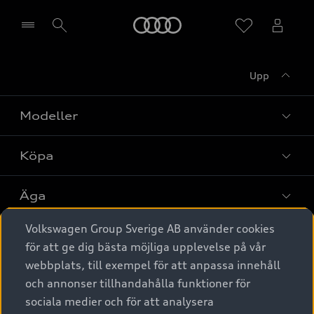
Meny
Upp
Välj återförsäljare
Modeller
Köpa
Alla modeller
Elbilar
Äga
Privaterbjudanden
Laddhybrider
Volkswagen Group Sverige AB använder cookies
Privatleasing
Tjänstebil
Service & tillbehör
A6 modellerna
för att ge dig bästa möjliga upplevelse på vår
Nya bilar i lager
webbplats, till exempel för att anpassa innehåll
Audi digital services
SUV
Om Audi Sverige
Tjänstebil
och annonser tillhandahålla funktioner för
Begagnade bilar i lager
Originaltillbehör - köp online
sociala medier och för att analysera
Avant
Business lease online
Audi approved :plus - så gott som nya