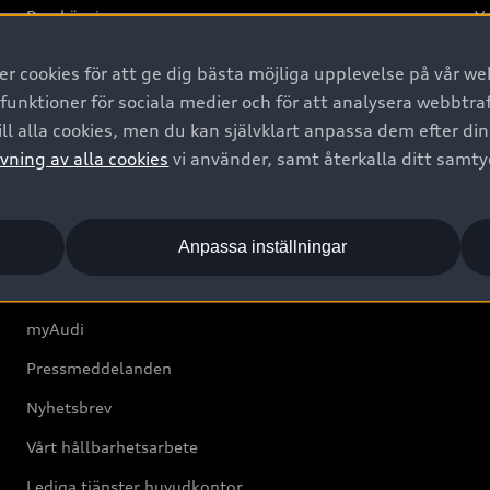
Provkörning
Va
2G
 cookies för att ge dig bästa möjliga upplevelse på vår web
d
 funktioner för sociala medier och för att analysera webbtr
ll alla cookies, men du kan självklart anpassa dem efter di
Om Audi Sverige
vning av alla cookies
vi använder, samt återkalla ditt samt
Kontakta oss
Anpassa inställningar
Boka Service online
Audi Återförsäljare/-serviceverkstad
myAudi
Pressmeddelanden
Nyhetsbrev
Vårt hållbarhetsarbete
Lediga tjänster huvudkontor