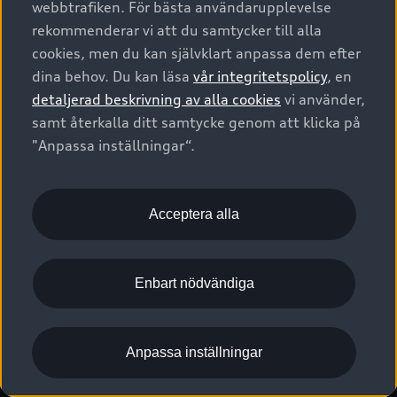
webbtrafiken. För bästa användarupplevelse
Kontakta oss
Garantier
Sportback
Företagsleasing
rekommenderar vi att du samtycker till alla
Finansiering
Boka Service online
Försäkring
cookies, men du kan självklart anpassa dem efter
Audi Sport
Audi exclusive
dina behov. Du kan läsa
vår integritetspolicy
, en
Audi Återförsäljare/-serviceverkstad
Digitala manualer för din Audi
© 2026 AUDI SVERIGE. All Rights Reserved.
detaljerad beskrivning av alla cookies
vi använder,
Provkörning
myAudi
Audi Collection – livsstilsartiklar
samt återkalla ditt samtycke genom att klicka på
Utgivare
Juridiskt
Juridiskt Audi AG
"Anpassa inställningar“.
Pressmeddelanden
Juridiskt Audi Digital Giveaway
Vanliga frågor
Tillgänglighetsredogörelse
Cookies
Nyhetsbrev
2G/3G nätet stängs ned - Hur påverkas min bil av detta?
Anpassa inställningar för cookies
Acceptera alla
Vårt hållbarhetsarbete
Visselblåsarkanaler
Lediga tjänster huvudkontor
Enbart nödvändiga
Lediga tjänster hos Audi Återförsäljare
Kommentar till mediauppgifter om dataläcka
Anpassa inställningar