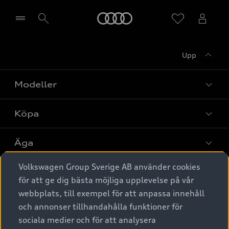
Meny
Upp
Välj återförsäljare
Modeller
Köpa
Alla modeller
Elbilar
Äga
Privaterbjudanden
Laddhybrider
Volkswagen Group Sverige AB använder cookies
Privatleasing
Tjänstebil
Service & tillbehör
A6 modellerna
för att ge dig bästa möjliga upplevelse på vår
Nya bilar i lager
webbplats, till exempel för att anpassa innehåll
Audi digital services
SUV
Om Audi Sverige
Tjänstebil
och annonser tillhandahålla funktioner för
Begagnade bilar i lager
Originaltillbehör - köp online
sociala medier och för att analysera
Avant
Business lease online
Audi approved :plus - så gott som nya