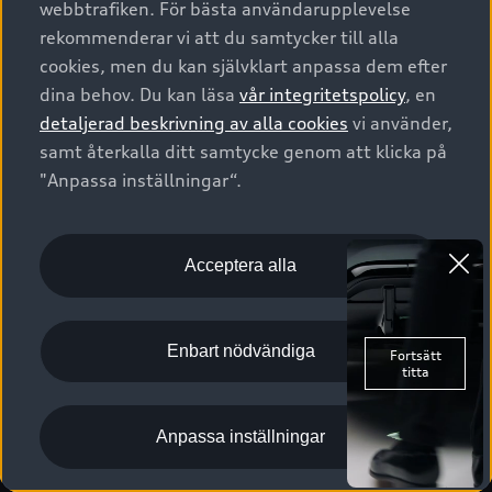
webbtrafiken. För bästa användarupplevelse
Kontakta oss
Garantier
Sportback
Företagsleasing
rekommenderar vi att du samtycker till alla
Finansiering
Boka Service online
Försäkring
cookies, men du kan självklart anpassa dem efter
Audi Sport
Audi exclusive
dina behov. Du kan läsa
vår integritetspolicy
, en
Audi Återförsäljare/-serviceverkstad
Digitala manualer för din Audi
© 2026 AUDI SVERIGE. All Rights Reserved.
detaljerad beskrivning av alla cookies
vi använder,
Provkörning
myAudi
Audi Collection – livsstilsartiklar
samt återkalla ditt samtycke genom att klicka på
Utgivare
Juridiskt
Juridiskt Audi AG
"Anpassa inställningar“.
Pressmeddelanden
Juridiskt Audi Digital Giveaway
Vanliga frågor
Tillgänglighetsredogörelse
Cookies
Nyhetsbrev
2G/3G nätet stängs ned - Hur påverkas min bil av detta?
Anpassa inställningar för cookies
Acceptera alla
Vårt hållbarhetsarbete
Visselblåsarkanaler
Lediga tjänster huvudkontor
Enbart nödvändiga
Lediga tjänster hos Audi Återförsäljare
Kommentar till mediauppgifter om dataläcka
Anpassa inställningar