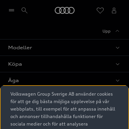
Meny
Upp
Välj återförsäljare
Modeller
Köpa
Alla modeller
Elbilar
Äga
Privaterbjudanden
Laddhybrider
Volkswagen Group Sverige AB använder cookies
Privatleasing
Tjänstebil
Service & tillbehör
A6 modellerna
för att ge dig bästa möjliga upplevelse på vår
Nya bilar i lager
webbplats, till exempel för att anpassa innehåll
Audi digital services
SUV
Om Audi Sverige
Tjänstebil
och annonser tillhandahålla funktioner för
Begagnade bilar i lager
Originaltillbehör - köp online
sociala medier och för att analysera
Avant
Business lease online
Audi approved :plus - så gott som nya