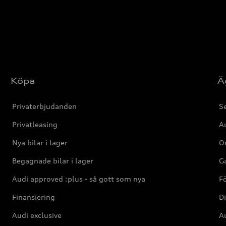
Köpa
Ä
Privaterbjudanden
Se
Privatleasing
Au
Nya bilar i lager
Or
Begagnade bilar i lager
Ga
Audi approved :plus - så gott som nya
F
Finansiering
Di
Audi exclusive
Au