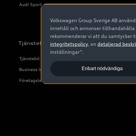
Audi Sport
Volkswagen Group Sverige AB använder
innehåll och annonser tillhandahålla
rekommenderar vi att du samtycker ti
Tjänstebil
integritetspolicy
, en
detaljerad beskri
inställningar“.
Tjänstebil
Enbart nödvändiga
Business lease online
Företagsleasing