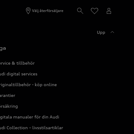
Välj återförsäljare
Upp
ga
rvice & tillbehör
di digital services
iginaltillbehör - köp online
rantier
örsäkring
gitala manualer för din Audi
di Collection – livsstilsartiklar