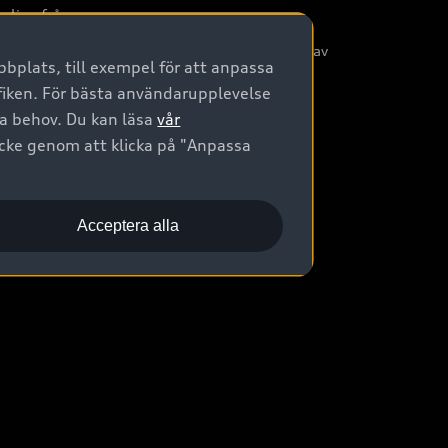
nliga frågor
/3G nätet stängs ned - Hur påverkas min bil av
bplats, till exempel för att anpassa
etta?
afiken. För bästa användarupplevelse
na behov. Du kan läsa
vår
ycke genom att klicka på "Anpassa
Acceptera alla