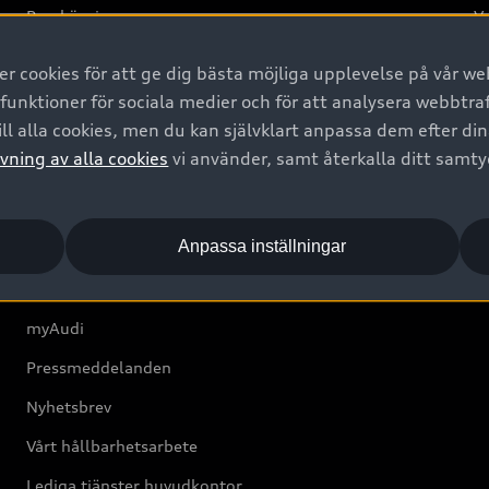
Provkörning
Va
2G
 cookies för att ge dig bästa möjliga upplevelse på vår web
d
 funktioner för sociala medier och för att analysera webbtr
ll alla cookies, men du kan självklart anpassa dem efter di
Om Audi Sverige
vning av alla cookies
vi använder, samt återkalla ditt samt
Kontakta oss
Anpassa inställningar
Boka Service online
Audi Återförsäljare/-serviceverkstad
myAudi
Pressmeddelanden
Nyhetsbrev
Vårt hållbarhetsarbete
Lediga tjänster huvudkontor