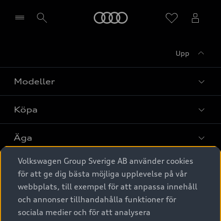
Meny
Upp
Välj återförsäljare
Modeller
Köpa
Alla modeller
Elbilar
Äga
Privaterbjudanden
Laddhybrider
Volkswagen Group Sverige AB använder cookies
Privatleasing
Tjänstebil
Service & tillbehör
A6 modellerna
för att ge dig bästa möjliga upplevelse på vår
Nya bilar i lager
webbplats, till exempel för att anpassa innehåll
Audi digital services
SUV
Om Audi Sverige
Tjänstebil
och annonser tillhandahålla funktioner för
Begagnade bilar i lager
Originaltillbehör - köp online
sociala medier och för att analysera
Avant
Business lease online
Audi approved :plus - så gott som nya