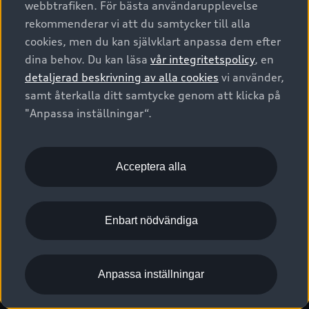
webbtrafiken. För bästa användarupplevelse
Kontakta oss
Garantier
Sportback
Företagsleasing
rekommenderar vi att du samtycker till alla
Finansiering
Boka Service online
Försäkring
cookies, men du kan självklart anpassa dem efter
Audi Sport
Audi exclusive
dina behov. Du kan läsa
vår integritetspolicy
, en
Audi Återförsäljare/-serviceverkstad
Digitala manualer för din Audi
© 2026 AUDI SVERIGE. All Rights Reserved.
detaljerad beskrivning av alla cookies
vi använder,
Provkörning
myAudi
Audi Collection – livsstilsartiklar
samt återkalla ditt samtycke genom att klicka på
Utgivare
Juridiskt
Juridiskt Audi AG
"Anpassa inställningar“.
Pressmeddelanden
Juridiskt Audi Digital Giveaway
Vanliga frågor
Tillgänglighetsredogörelse
Cookies
Nyhetsbrev
2G/3G nätet stängs ned - Hur påverkas min bil av detta?
Anpassa inställningar för cookies
Acceptera alla
Vårt hållbarhetsarbete
Visselblåsarkanaler
Lediga tjänster huvudkontor
Enbart nödvändiga
Lediga tjänster hos Audi Återförsäljare
Kommentar till mediauppgifter om dataläcka
Anpassa inställningar