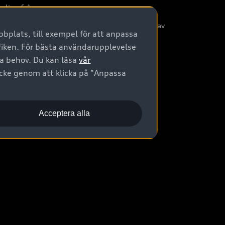
nliga frågor
/3G nätet stängs ned - Hur påverkas min bil av
bplats, till exempel för att anpassa
etta?
afiken. För bästa användarupplevelse
na behov. Du kan läsa
vår
ycke genom att klicka på "Anpassa
Acceptera alla