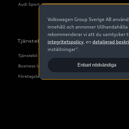
Audi Sport
Volkswagen Group Sverige AB använder
innehåll och annonser tillhandahålla
rekommenderar vi att du samtycker ti
Tjänstebil
integritetspolicy
, en
detaljerad beskri
inställningar“.
Tjänstebil
Enbart nödvändiga
Business lease online
Företagsleasing