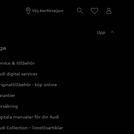
Välj återförsäljare
Upp
ga
rvice & tillbehör
di digital services
iginaltillbehör - köp online
rantier
örsäkring
gitala manualer för din Audi
di Collection – livsstilsartiklar