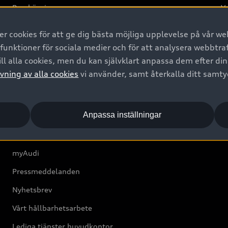
Provkörning
Va
2G
 cookies för att ge dig bästa möjliga upplevelse på vår web
d
 funktioner för sociala medier och för att analysera webbtr
ll alla cookies, men du kan självklart anpassa dem efter di
Om Audi Sverige
vning av alla cookies
vi använder, samt återkalla ditt samt
Kontakta oss
Anpassa inställningar
Boka Service online
Audi Återförsäljare/-serviceverkstad
myAudi
Pressmeddelanden
Nyhetsbrev
Vårt hållbarhetsarbete
Lediga tjänster huvudkontor