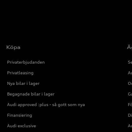
Köpa
Ä
Privaterbjudanden
Se
Privatleasing
Au
Nya bilar i lager
Or
Begagnade bilar i lager
Ga
Audi approved :plus - så gott som nya
F
Finansiering
Di
Audi exclusive
Au