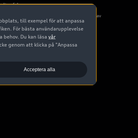
nliga frågor
/3G nätet stängs ned - Hur påverkas min bil av
bplats, till exempel för att anpassa
etta?
afiken. För bästa användarupplevelse
na behov. Du kan läsa
vår
ycke genom att klicka på "Anpassa
Acceptera alla