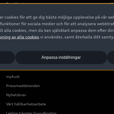
Provkörning
Va
2G
 cookies för att ge dig bästa möjliga upplevelse på vår web
d
 funktioner för sociala medier och för att analysera webbtr
ll alla cookies, men du kan självklart anpassa dem efter di
Om Audi Sverige
vning av alla cookies
vi använder, samt återkalla ditt samt
Kontakta oss
Anpassa inställningar
Boka Service online
Audi Återförsäljare/-serviceverkstad
myAudi
Pressmeddelanden
Nyhetsbrev
Vårt hållbarhetsarbete
Lediga tjänster huvudkontor