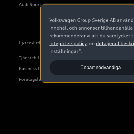
Audi Sport
Volkswagen Group Sverige AB använder
innehåll och annonser tillhandahålla
rekommenderar vi att du samtycker ti
Tjänstebil
integritetspolicy
, en
detaljerad beskri
inställningar“.
Tjänstebil
Enbart nödvändiga
Business lease online
Företagsleasing