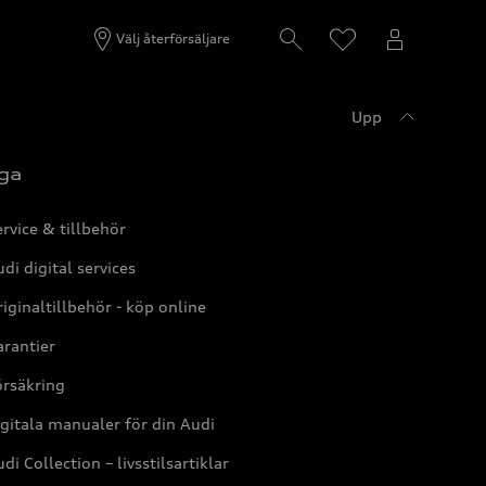
Välj återförsäljare
Upp
ga
rvice & tillbehör
di digital services
iginaltillbehör - köp online
rantier
örsäkring
gitala manualer för din Audi
di Collection – livsstilsartiklar