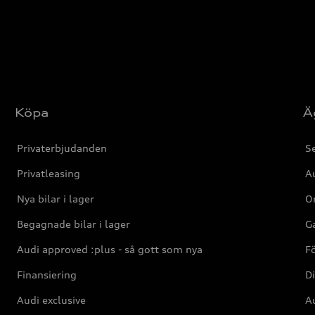
Köpa
Ä
Privaterbjudanden
Se
Privatleasing
Au
Nya bilar i lager
Or
Begagnade bilar i lager
Ga
Audi approved :plus - så gott som nya
F
Finansiering
Di
Audi exclusive
Au