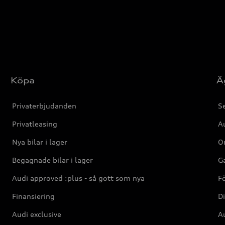
Köpa
Ä
Privaterbjudanden
Se
Privatleasing
Au
Nya bilar i lager
Or
Begagnade bilar i lager
Ga
Audi approved :plus - så gott som nya
F
Finansiering
Di
Audi exclusive
Au