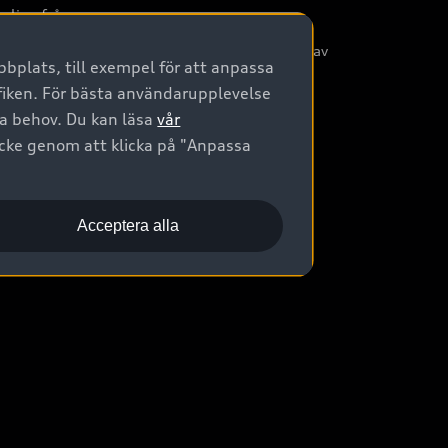
nliga frågor
/3G nätet stängs ned - Hur påverkas min bil av
bplats, till exempel för att anpassa
etta?
afiken. För bästa användarupplevelse
na behov. Du kan läsa
vår
ycke genom att klicka på "Anpassa
Acceptera alla