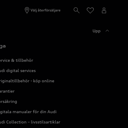
Välj återförsäljare
Upp
ga
rvice & tillbehör
di digital services
iginaltillbehör - köp online
rantier
örsäkring
gitala manualer för din Audi
di Collection – livsstilsartiklar