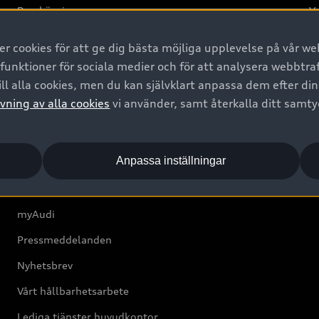
Provkörning
Va
2G
 cookies för att ge dig bästa möjliga upplevelse på vår web
d
 funktioner för sociala medier och för att analysera webbtr
ll alla cookies, men du kan självklart anpassa dem efter di
Om Audi Sverige
vning av alla cookies
vi använder, samt återkalla ditt samt
Kontakta oss
Anpassa inställningar
Boka Service online
Audi Återförsäljare/-serviceverkstad
myAudi
Pressmeddelanden
Nyhetsbrev
Vårt hållbarhetsarbete
Lediga tjänster huvudkontor