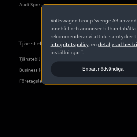
Audi Sport
Volkswagen Group Sverige AB använder
innehåll och annonser tillhandahålla
rekommenderar vi att du samtycker ti
Tjänstebil
integritetspolicy
, en
detaljerad beskri
inställningar“.
Tjänstebil
Enbart nödvändiga
Business lease online
Företagsleasing