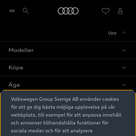
Meny
Upp
Välj återförsäljare
Modeller
Köpa
Alla modeller
Elbilar
Äga
Privaterbjudanden
Laddhybrider
Volkswagen Group Sverige AB använder cookies
Privatleasing
Tjänstebil
Service & tillbehör
A6 modellerna
för att ge dig bästa möjliga upplevelse på vår
Nya bilar i lager
webbplats, till exempel för att anpassa innehåll
Audi digital services
SUV
Om Audi Sverige
Tjänstebil
och annonser tillhandahålla funktioner för
Begagnade bilar i lager
Originaltillbehör - köp online
sociala medier och för att analysera
Avant
Business lease online
Audi approved :plus - så gott som nya