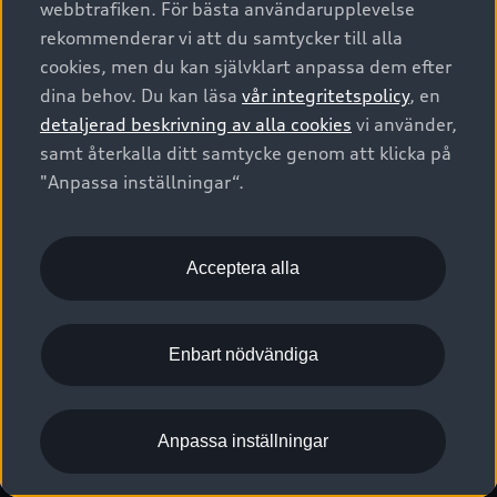
webbtrafiken. För bästa användarupplevelse
Kontakta oss
Garantier
Sportback
Företagsleasing
rekommenderar vi att du samtycker till alla
Finansiering
Boka Service online
Försäkring
cookies, men du kan självklart anpassa dem efter
Audi Sport
Audi exclusive
dina behov. Du kan läsa
vår integritetspolicy
, en
Audi Återförsäljare/-serviceverkstad
Digitala manualer för din Audi
© 2026 AUDI SVERIGE. All Rights Reserved.
detaljerad beskrivning av alla cookies
vi använder,
Provkörning
myAudi
Audi Collection – livsstilsartiklar
samt återkalla ditt samtycke genom att klicka på
Utgivare
Juridiskt
Juridiskt Audi AG
"Anpassa inställningar“.
Pressmeddelanden
Juridiskt Audi Digital Giveaway
Vanliga frågor
Tillgänglighetsredogörelse
Cookies
Nyhetsbrev
2G/3G nätet stängs ned - Hur påverkas min bil av detta?
Anpassa inställningar för cookies
Acceptera alla
Vårt hållbarhetsarbete
Visselblåsarkanaler
Lediga tjänster huvudkontor
Enbart nödvändiga
Lediga tjänster hos Audi Återförsäljare
Kommentar till mediauppgifter om dataläcka
Anpassa inställningar