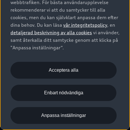
webbtrafiken. För bästa användarupplevelse
Kontakta oss
Garantier
Sportback
Företagsleasing
rekommenderar vi att du samtycker till alla
Finansiering
Boka Service online
Försäkring
cookies, men du kan självklart anpassa dem efter
Audi Sport
Audi exclusive
dina behov. Du kan läsa
vår integritetspolicy
, en
Audi Återförsäljare/-serviceverkstad
Digitala manualer för din Audi
© 2026 AUDI SVERIGE. All Rights Reserved.
detaljerad beskrivning av alla cookies
vi använder,
Provkörning
myAudi
Audi Collection – livsstilsartiklar
samt återkalla ditt samtycke genom att klicka på
Utgivare
Juridiskt
Juridiskt Audi AG
"Anpassa inställningar“.
Pressmeddelanden
Juridiskt Audi Digital Giveaway
Vanliga frågor
Tillgänglighetsredogörelse
Cookies
Nyhetsbrev
2G/3G nätet stängs ned - Hur påverkas min bil av detta?
Anpassa inställningar för cookies
Acceptera alla
Vårt hållbarhetsarbete
Visselblåsarkanaler
Lediga tjänster huvudkontor
Enbart nödvändiga
Lediga tjänster hos Audi Återförsäljare
Kommentar till mediauppgifter om dataläcka
Anpassa inställningar