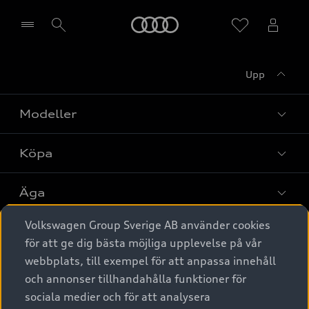
Meny
Upp
Välj återförsäljare
Modeller
Köpa
Alla modeller
Elbilar
Äga
Privaterbjudanden
Laddhybrider
Volkswagen Group Sverige AB använder cookies
Privatleasing
Tjänstebil
Service & tillbehör
A6 modellerna
för att ge dig bästa möjliga upplevelse på vår
Nya bilar i lager
webbplats, till exempel för att anpassa innehåll
Audi digital services
SUV
Om Audi Sverige
Tjänstebil
och annonser tillhandahålla funktioner för
Begagnade bilar i lager
Originaltillbehör - köp online
sociala medier och för att analysera
Avant
Business lease online
Audi approved :plus - så gott som nya