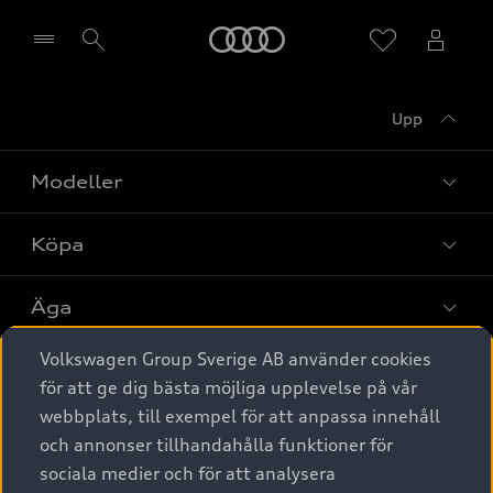
Meny
Upp
Välj återförsäljare
Modeller
Köpa
Alla modeller
Elbilar
Äga
Privaterbjudanden
Laddhybrider
Volkswagen Group Sverige AB använder cookies
Privatleasing
Tjänstebil
Service & tillbehör
A6 modellerna
för att ge dig bästa möjliga upplevelse på vår
Nya bilar i lager
webbplats, till exempel för att anpassa innehåll
Audi digital services
SUV
Om Audi Sverige
Tjänstebil
och annonser tillhandahålla funktioner för
Begagnade bilar i lager
Originaltillbehör - köp online
sociala medier och för att analysera
Avant
Business lease online
Audi approved :plus - så gott som nya