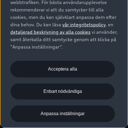
webbtrafiken. För bästa användarupplevelse
Kontakta oss
Garantier
Sportback
Företagsleasing
rekommenderar vi att du samtycker till alla
Finansiering
Boka Service online
Försäkring
cookies, men du kan självklart anpassa dem efter
Audi Sport
Audi exclusive
dina behov. Du kan läsa
vår integritetspolicy
, en
Audi Återförsäljare/-serviceverkstad
Digitala manualer för din Audi
© 2026 AUDI SVERIGE. All Rights Reserved.
detaljerad beskrivning av alla cookies
vi använder,
Provkörning
myAudi
Audi Collection – livsstilsartiklar
samt återkalla ditt samtycke genom att klicka på
Utgivare
Juridiskt
Juridiskt Audi AG
"Anpassa inställningar“.
Pressmeddelanden
Juridiskt Audi Digital Giveaway
Vanliga frågor
Tillgänglighetsredogörelse
Cookies
Nyhetsbrev
2G/3G nätet stängs ned - Hur påverkas min bil av detta?
Anpassa inställningar för cookies
Acceptera alla
Vårt hållbarhetsarbete
Visselblåsarkanaler
Lediga tjänster huvudkontor
Enbart nödvändiga
Lediga tjänster hos Audi Återförsäljare
Kommentar till mediauppgifter om dataläcka
Anpassa inställningar